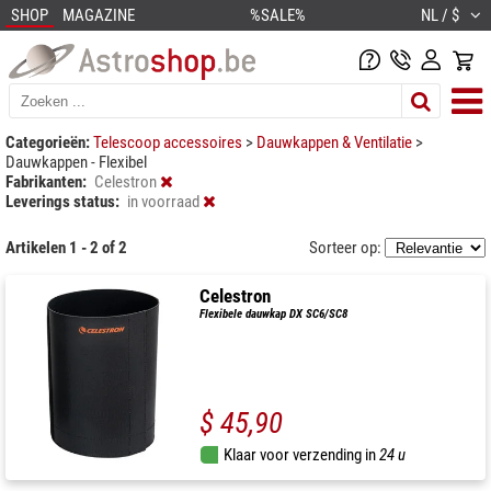
SHOP
MAGAZINE
%SALE%
NL / $
Categorieën:
Telescoop accessoires
>
Dauwkappen & Ventilatie
>
Dauwkappen - Flexibel
Fabrikanten:
Celestron
Leverings status:
in voorraad
Artikelen 1 - 2 of 2
Sorteer op:
Celestron
Flexibele dauwkap DX SC6/SC8
$ 45,90
Klaar voor verzending in
24 u