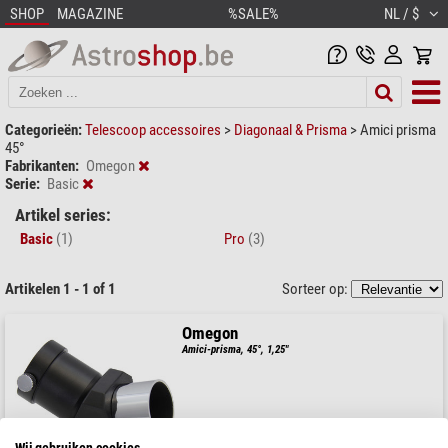
SHOP
MAGAZINE
%SALE%
NL / $
Categorieën:
Telescoop accessoires
>
Diagonaal & Prisma
>
Amici prisma
45°
Fabrikanten:
Omegon
Serie:
Basic
Artikel series:
Basic
(1)
Pro
(3)
Artikelen 1 - 1 of 1
Sorteer op:
Omegon
Amici-prisma, 45°, 1,25"
Wij gebruiken cookies