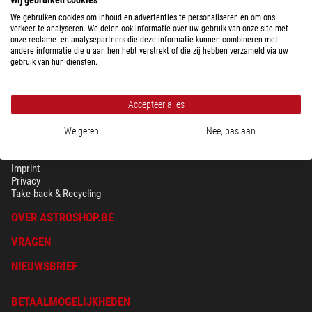
$ 39,90
We gebruiken cookies om inhoud en advertenties te personaliseren en om ons
Klaar voor verzending in
24 u
verkeer te analyseren. We delen ook informatie over uw gebruik van onze site met
onze reclame- en analysepartners die deze informatie kunnen combineren met
andere informatie die u aan hen hebt verstrekt of die zij hebben verzameld via uw
gebruik van hun diensten.
Accepteer alles
Weigeren
Nee, pas aan
BEVEILIGING & PRIVACY
Voorwaarden
Imprint
Privacy
Take-back & Recycling
OVER ASTROSHOP.BE
VRAGEN
NIEUWSBRIEF
BETAALMOGELIJKHEDEN