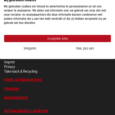
We gebruiken cookies om inhoud en advertenties te personaliseren en om ons
verkeer te analyseren. We delen ook informatie over uw gebruik van onze site met
onze reclame- en analysepartners die deze informatie kunnen combineren met
andere informatie die u aan hen hebt verstrekt of die zij hebben verzameld via uw
gebruik van hun diensten.
Accepteer alles
Weigeren
Nee, pas aan
BEVEILIGING & PRIVACY
Voorwaarden
Imprint
Privacy
Take-back & Recycling
OVER ASTROSHOP.BE
VRAGEN
NIEUWSBRIEF
BETAALMOGELIJKHEDEN