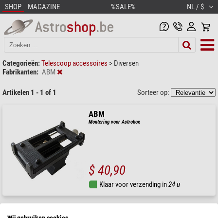
SHOP
MAGAZINE
%SALE%
NL / $
Categorieën:
Telescoop accessoires
>
Diversen
Fabrikanten:
ABM
Artikelen 1 - 1 of 1
Sorteer op:
ABM
Montering voor Astrobox
$ 40,90
Klaar voor verzending in
24 u
Wij gebruiken cookies