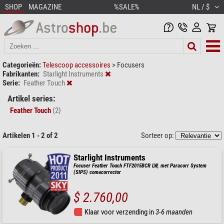
SHOP
MAGAZINE
%SALE%
NL / $
Categorieën:
Telescoop accessoires
>
Focusers
Fabrikanten:
Starlight Instruments
Serie:
Feather Touch
Artikel series:
Feather Touch
(2)
Artikelen 1 - 2 of 2
Sorteer op:
Starlight Instruments
Focuser Feather Touch FTF2015BCR LW, met Paracorr System
(SIPS) comacorrector
$ 2.760,00
Klaar voor verzending in
3-6 maanden