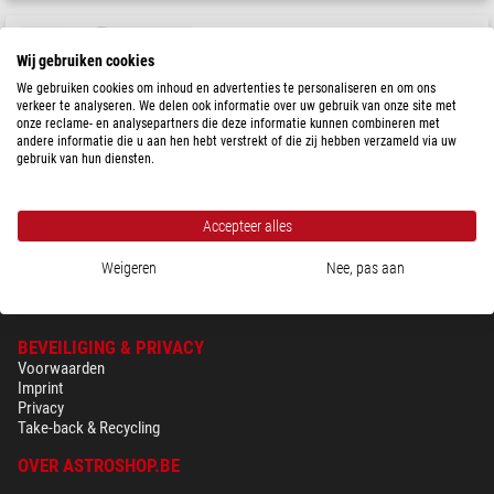
Starlight Instruments
Adapter, voor FeatherTouch OAZ op Lunt 50
Wij gebruiken cookies
We gebruiken cookies om inhoud en advertenties te personaliseren en om ons
verkeer te analyseren. We delen ook informatie over uw gebruik van onze site met
onze reclame- en analysepartners die deze informatie kunnen combineren met
Aanbevolen prijs: $ 92,00
Onze prijs:
andere informatie die u aan hen hebt verstrekt of die zij hebben verzameld via uw
$ 75,00
gebruik van hun diensten.
Klaar voor verzending in
3-6 maanden
Accepteer alles
Weigeren
Nee, pas aan
BEVEILIGING & PRIVACY
Voorwaarden
Imprint
Privacy
Take-back & Recycling
OVER ASTROSHOP.BE