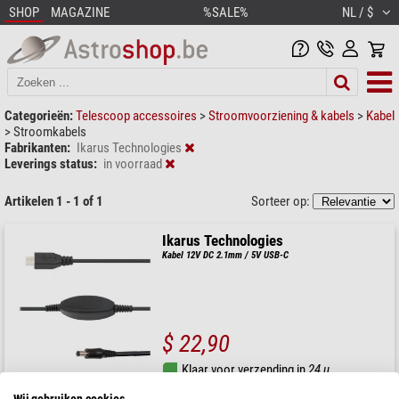
SHOP
MAGAZINE
%SALE%
NL / $
Categorieën:
Telescoop accessoires
>
Stroomvoorziening & kabels
>
Kabel
>
Stroomkabels
Fabrikanten:
Ikarus Technologies
Leverings status:
in voorraad
Artikelen 1 - 1 of 1
Sorteer op:
Ikarus Technologies
Kabel 12V DC 2.1mm / 5V USB-C
$ 22,90
Klaar voor verzending in
24 u
Wij gebruiken cookies