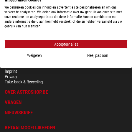
We gebruiken cookies om inhoud en advertenties te personaliseren en om ons
verkeer te analyseren. We delen ook informatie over uw gebruik van onze site met
onze reclame- en analysepartners die deze informatie kunnen combineren met
andere informatie die u aan hen hebt verstrekt of die zij hebben verzameld via uw
gebruik van hun diensten.
Accepteer alles
Weigeren
Nee, pas aan
BEVEILIGING & PRIVACY
Voorwaarden
Imprint
Privacy
Take-back & Recycling
OVER ASTROSHOP.BE
VRAGEN
NIEUWSBRIEF
BETAALMOGELIJKHEDEN