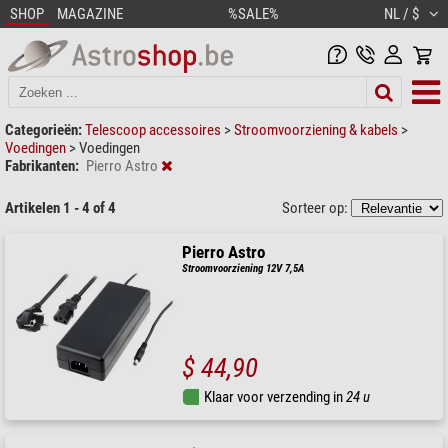
SHOP
MAGAZINE
%SALE%
NL / $
Categorieën:
Telescoop accessoires
>
Stroomvoorziening & kabels
>
Voedingen
>
Voedingen
Fabrikanten:
Pierro Astro
Artikelen 1 - 4 of 4
Sorteer op:
Pierro Astro
Stroomvoorziening 12V 7,5A
$ 44,90
Klaar voor verzending in
24 u