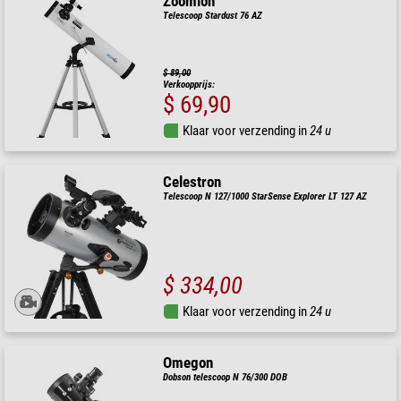
Zoomion
Telescoop Stardust 76 AZ
$ 89,00
Verkoopprijs:
$ 69,90
Klaar voor verzending in
24 u
Celestron
Telescoop N 127/1000 StarSense Explorer LT 127 AZ
$ 334,00
Klaar voor verzending in
24 u
Omegon
Dobson telescoop N 76/300 DOB