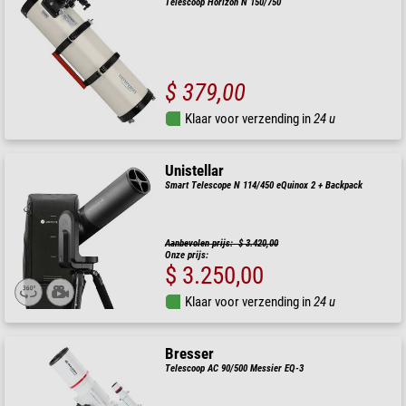
Telescoop Horizon N 150/750
$ 379,00
Klaar voor verzending in
24 u
Unistellar
Smart Telescope N 114/450 eQuinox 2 + Backpack
Aanbevolen prijs: $ 3.420,00
Onze prijs:
$ 3.250,00
Klaar voor verzending in
24 u
Bresser
Telescoop AC 90/500 Messier EQ-3