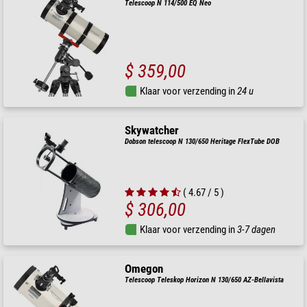
Telescoop N 114/500 EQ Neo
$ 359,00
Klaar voor verzending in
24 u
Skywatcher
Dobson telescoop N 130/650 Heritage FlexTube DOB
( 4.67 / 5 )
$ 306,00
Klaar voor verzending in
3-7 dagen
Omegon
Telescoop Teleskop Horizon N 130/650 AZ-Bellavista