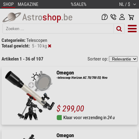
SHOP
MAGAZINE
%SALE%
NL / $
Categorieën:
Telescopen
Totaal gewicht:
5 - 10 kg
Artikelen 1 - 36 of 107
Sorteer op:
Omegon
-telescoop Horizon AC 70/700 EQ Neo
$ 299,00
Klaar voor verzending in
24 u
Omegon