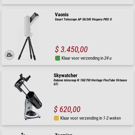
Vaonis
Smart Telescope AP 50/245 Vespera PRO II
$ 3.450,00
Klaar voor verzending in
24 u
Skywatcher
Dobson telescoop N 150/750 Heritage FlexTube Virtuoso
GTi
$ 620,00
Klaar voor verzending in
1-2 weken