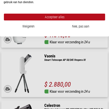
gebruik van hun diensten.
Vaonis
Smart Telescope AP 50/250 Vespera II
Accepteer alles
Weigeren
Nee, pas aan
$ 1.840,00
Klaar voor verzending in
24 u
Vaonis
Smart Telescope AP 50/245 Vespera III
$ 2.880,00
Klaar voor verzending in
24 u
Celestron