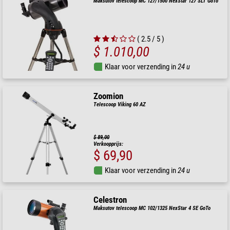
Maksutov telescoop MC 127/1500 NexStar 127 SLT GoTo
( 2.5 / 5 )
$ 1.010,00
Klaar voor verzending in
24 u
Zoomion
Telescoop Viking 60 AZ
$ 89,00
Verkoopprijs:
$ 69,90
Klaar voor verzending in
24 u
Celestron
Maksutov telescoop MC 102/1325 NexStar 4 SE GoTo