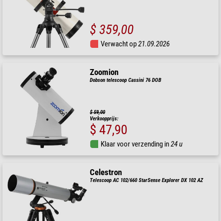
$ 359,00
Verwacht op
21.09.2026
Zoomion
Dobson telescoop Cassini 76 DOB
$ 59,00
Verkoopprijs:
$ 47,90
Klaar voor verzending in
24 u
Celestron
Telescoop AC 102/660 StarSense Explorer DX 102 AZ