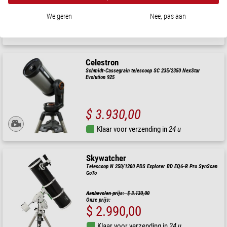
$ 21.900,00
Weigeren
Nee, pas aan
Klaar voor verzending in
6-10 weken
Celestron
Schmidt-Cassegrain telescoop SC 235/2350 NexStar
Evolution 925
$ 3.930,00
Klaar voor verzending in
24 u
Skywatcher
Telescoop N 250/1200 PDS Explorer BD EQ6-R Pro SynScan
GoTo
Aanbevolen prijs: $ 3.130,00
Onze prijs:
$ 2.990,00
Klaar voor verzending in
24 u