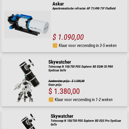
Askar
Apochromatische refractor AP 71/490 71F Flatfield
$ 1.090,00
Klaar voor verzending in
3-5 weken
Skywatcher
Telescoop N 150/750 PDS Explorer BD EQM-35 PRO
SynScan GoTo
Aanbevolen prijs: $ 1.540,00
Onze prijs:
$ 1.380,00
Klaar voor verzending in
1-2 weken
Skywatcher
Telescoop N 150/750 PDS Explorer BD EQ5 Pro SynScan
GoTo