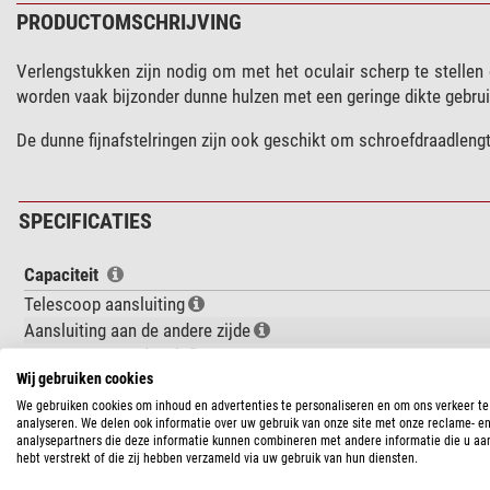
PRODUCTOMSCHRIJVING
Verlengstukken zijn nodig om met het oculair scherp te stellen of
worden vaak bijzonder dunne hulzen met een geringe dikte gebruikt
De dunne fijnafstelringen zijn ook geschikt om schroefdraadlengt
SPECIFICATIES
Capaciteit
Telescoop aansluiting
Aansluiting aan de andere zijde
Optische lengte (mm)
Wij gebruiken cookies
Filterdraad
We gebruiken cookies om inhoud en advertenties te personaliseren en om ons verkeer te
Draadlengte (mm)
analyseren. We delen ook informatie over uw gebruik van onze site met onze reclame- e
analysepartners die deze informatie kunnen combineren met andere informatie die u aa
Algemeen
hebt verstrekt of die zij hebben verzameld via uw gebruik van hun diensten.
Type