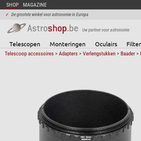
SHOP
MAGAZINE
✓
De grootste winkel voor astronomie in Europa
Uw partner voor astronomie
Telescopen
Monteringen
Oculairs
Filter
Telescoop accessoires
>
Adapters
>
Verlengstukken
>
Baader
>