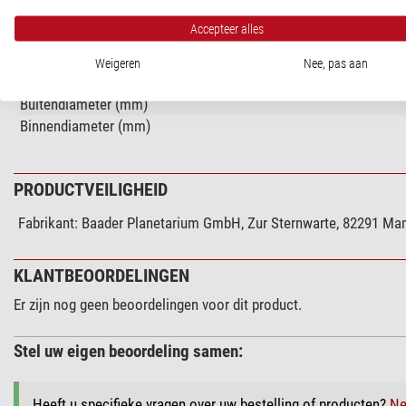
Ontwerp
Accepteer alles
Serie
Materiaal
Weigeren
Nee, pas aan
Gewicht (g)
Buitendiameter (mm)
Binnendiameter (mm)
PRODUCTVEILIGHEID
Fabrikant:
Baader Planetarium GmbH, Zur Sternwarte, 82291 Ma
KLANTBEOORDELINGEN
Er zijn nog geen beoordelingen voor dit product.
Stel uw eigen beoordeling samen:
Heeft u specifieke vragen over uw bestelling of producten?
Ne