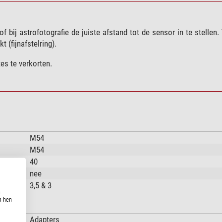
 bij astrofotografie de juiste afstand tot de sensor in te stellen. 
 (fijnafstelring).
es te verkorten.
M54
M54
40
nee
3,5 & 3
n
n hen
Adapters