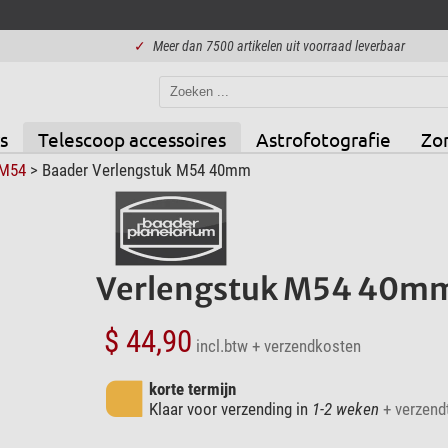
✓
Meer dan 7500 artikelen uit voorraad leverbaar
s
Telescoop accessoires
Astrofotografie
Zo
M54
> Baader Verlengstuk M54 40mm
Verlengstuk M54 40m
$ 44,90
incl.btw
+ verzendkosten
korte termijn
Klaar voor verzending in
1-2 weken
+ verzendt