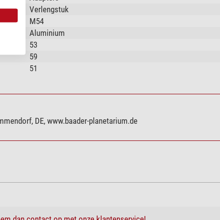
Verlengstuk
M54
Aluminium
53
59
51
mmendorf, DE, www.baader-planetarium.de
em dan contact op met onze klantenservice!