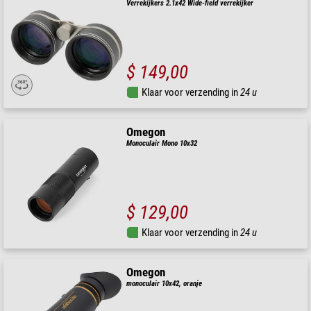
Verrekijkers 2.1x42 Wide-field verrekijker
$ 149,00
Klaar voor verzending in
24 u
Omegon
Monoculair Mono 10x32
$ 129,00
Klaar voor verzending in
24 u
Omegon
monoculair 10x42, oranje