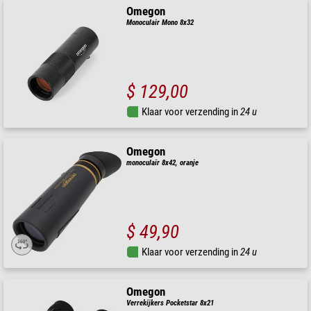
Omegon
Monoculair Mono 8x32
$ 129,00
Klaar voor verzending in
24 u
Omegon
monoculair 8x42, oranje
$ 49,90
Klaar voor verzending in
24 u
Omegon
Verrekijkers Pocketstar 8x21