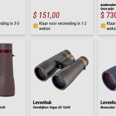
Aanbevolen 
Onze prijs:
$ 151,00
$ 73
nding in
3-5
Klaar voor verzending in
1-2
Klaar
weken
weke
Levenhuk
Levenh
2x50
Verrekijkers Vegas ED 12x50
Monoculair 