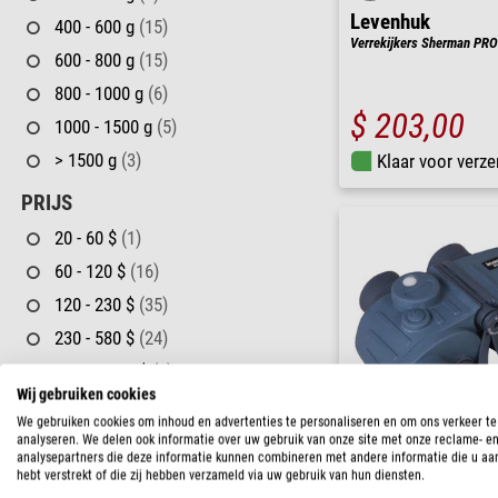
Levenhuk
400 - 600 g
(15)
Verrekijkers Sherman PRO
600 - 800 g
(15)
800 - 1000 g
(6)
$ 203,00
1000 - 1500 g
(5)
> 1500 g
(3)
Klaar voor verze
PRIJS
20 - 60 $
(1)
60 - 120 $
(16)
120 - 230 $
(35)
230 - 580 $
(24)
580 - 1.160 $
(6)
Wij gebruiken cookies
LEVERINGS STATUS
We gebruiken cookies om inhoud en advertenties te personaliseren en om ons verkeer te
analyseren. We delen ook informatie over uw gebruik van onze site met onze reclame- e
in voorraad
(19)
analysepartners die deze informatie kunnen combineren met andere informatie die u aa
Levenhuk
hebt verstrekt of die zij hebben verzameld via uw gebruik van hun diensten.
korte termijn
(63)