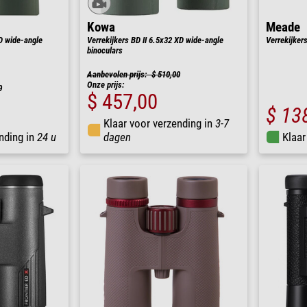
Kowa
Meade
D wide-angle
Verrekijkers BD II 6.5x32 XD wide-angle
Verrekijker
binoculars
Aanbevolen prijs: $ 510,00
Onze prijs:
0
$ 457,00
$ 13
Klaar voor verzending in
3-7
nding in
24 u
dagen
Klaar