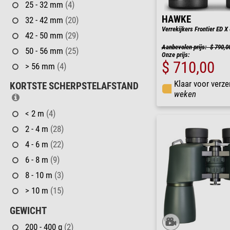
25 - 32 mm
(4)
HAWKE
32 - 42 mm
(20)
Verrekijkers Frontier ED X
42 - 50 mm
(29)
Aanbevolen prijs: $ 790,0
50 - 56 mm
(25)
Onze prijs:
$ 710,00
> 56 mm
(4)
Klaar voor verze
KORTSTE SCHERPSTELAFSTAND
weken
< 2 m
(4)
2 - 4 m
(28)
4 - 6 m
(22)
6 - 8 m
(9)
8 - 10 m
(3)
> 10 m
(15)
GEWICHT
200 - 400 g
(2)