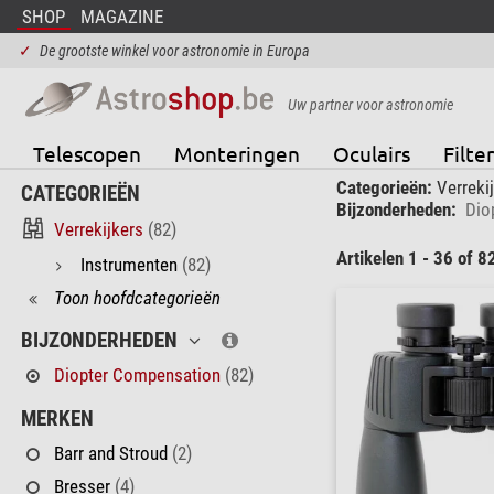
SHOP
MAGAZINE
✓
De grootste winkel voor astronomie in Europa
Uw partner voor astronomie
Telescopen
Monteringen
Oculairs
Filter
Categorieën:
Verreki
CATEGORIEËN
Bijzonderheden:
Dio
Verrekijkers
(82)
Artikelen 1 - 36 of 8
Instrumenten
(82)
Toon hoofdcategorieën
BIJZONDERHEDEN
Diopter Compensation
(82)
MERKEN
Barr and Stroud
(2)
Bresser
(4)