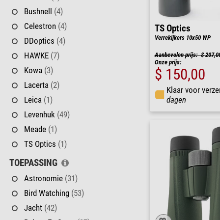
Bushnell
(4)
Celestron
(4)
TS Optics
Verrekijkers 10x50 WP
DDoptics
(4)
HAWKE
(7)
Aanbevolen prijs: $ 207,0
Onze prijs:
Kowa
(3)
$ 150,00
Lacerta
(2)
Klaar voor verze
Leica
(1)
dagen
Levenhuk
(49)
Meade
(1)
TS Optics
(1)
TOEPASSING
Astronomie
(31)
Bird Watching
(53)
Jacht
(42)