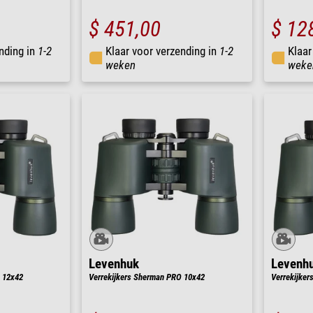
$ 451,00
$ 12
nding in
1-2
Klaar voor verzending in
1-2
Klaar
weken
weke
Levenhuk
Levenh
 12x42
Verrekijkers Sherman PRO 10x42
Verrekijke