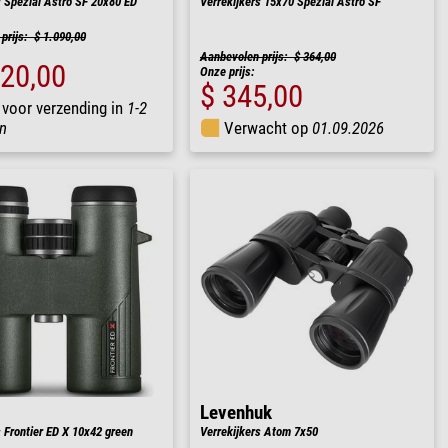
s Spezial Astro SF 20x80 ED
Verrekijkers 15x70 Spezial Astro SF
prijs: $ 1.090,00
Aanbevolen prijs: $ 364,00
020,00
Onze prijs:
$ 345,00
 voor verzending in
1-2
n
Verwacht op
01.09.2026
Levenhuk
s Frontier ED X 10x42 green
Verrekijkers Atom 7x50