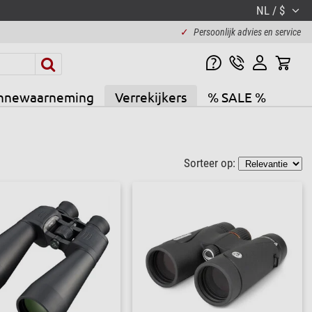
NL / $
✓
Persoonlijk advies en service
nnewaarneming
Verrekijkers
% SALE %
Sorteer op: