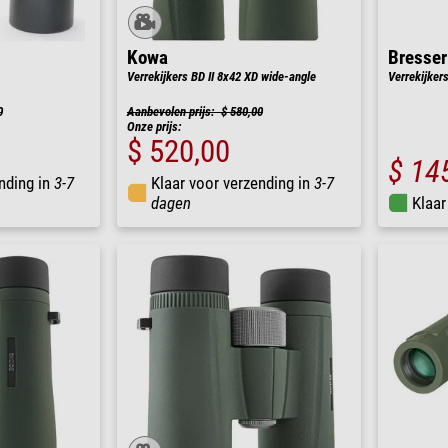
Kowa
Bresser
Verrekijkers BD II 8x42 XD wide-angle
Verrekijker
0
Aanbevolen prijs: $ 580,00
Onze prijs:
$ 520,00
$ 14
nding in
3-7
Klaar voor verzending in
3-7
dagen
Klaar