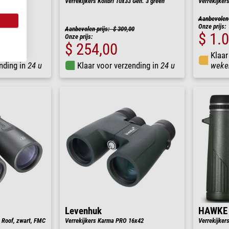
Verrekijkers Kolibri 10x33 Gen. 3 green
Verrekijker
Aanbevolen 
Onze prijs:
Aanbevolen prijs: $ 309,00
$ 1.
Onze prijs:
$ 254,00
Klaar
nding in
24 u
Klaar voor verzending in
24 u
weke
Levenhuk
HAWKE
 Roof, zwart, FMC
Verrekijkers Karma PRO 16x42
Verrekijker