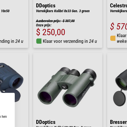
DDoptics
Celestr
 10x50
Verrekijkers Kolibri 8x33 Gen. 3 green
Verrekijker
Aanbevolen prijs: $ 307,00
$ 57
Onze prijs:
$ 250,00
Klaar
nding in
24 u
Klaar voor verzending in
24 u
weke
n
n hen
DDoptics
Bresser