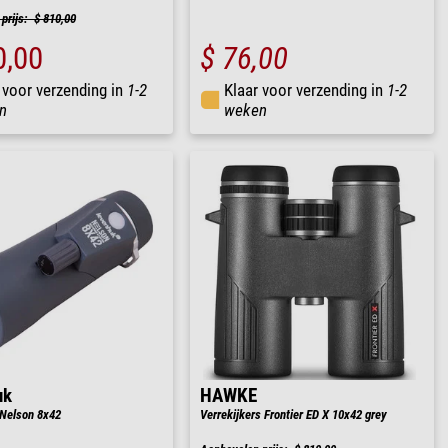
prijs: $ 810,00
0,00
$ 76,00
 voor verzending in
1-2
Klaar voor verzending in
1-2
n
weken
uk
HAWKE
Nelson 8x42
Verrekijkers Frontier ED X 10x42 grey