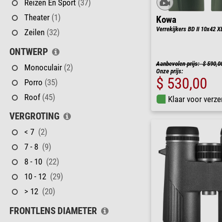
Reizen En Sport
(37)
Theater
(1)
Kowa
Verrekijkers BD II 10x42 X
Zeilen
(32)
ONTWERP
Aanbevolen prijs: $ 590,0
Monoculair
(2)
Onze prijs:
$ 530,00
Porro
(35)
Roof
(45)
Klaar voor verze
VERGROTING
< 7
(2)
7 - 8
(9)
8 - 10
(22)
10 - 12
(29)
> 12
(20)
FRONTLENS DIAMETER