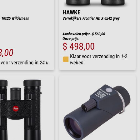
HAWKE
s 10x25 Wilderness
Verrekijkers Frontier HD X 8x42 grey
Aanbevolen prijs: $ 560,00
Onze prijs:
$ 498,00
8,00
Klaar voor verzending in
1-2
 voor verzending in
24 u
weken