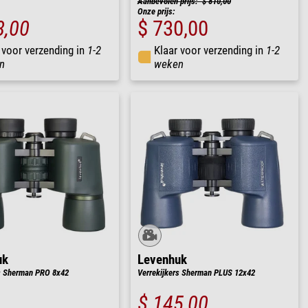
Aanbevolen prijs: $ 810,00
Onze prijs:
8,00
$ 730,00
 voor verzending in
1-2
Klaar voor verzending in
1-2
n
weken
uk
Levenhuk
rs Sherman PRO 8x42
Verrekijkers Sherman PLUS 12x42
$ 145,00