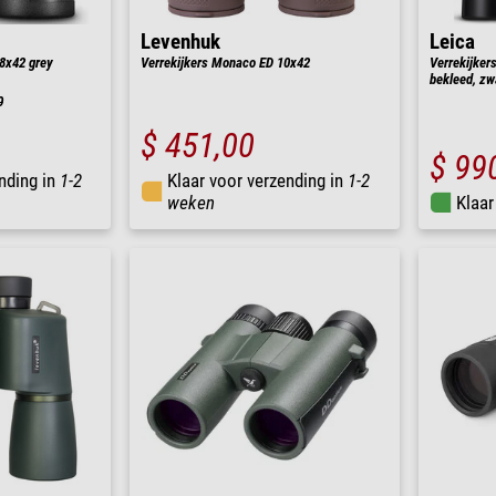
Levenhuk
Leica
 8x42 grey
Verrekijkers Monaco ED 10x42
Verrekijkers
bekleed, zw
0
$ 451,00
$ 99
nding in
1-2
Klaar voor verzending in
1-2
weken
Klaar