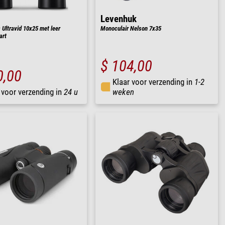
Levenhuk
 Ultravid 10x25 met leer
Monoculair Nelson 7x35
art
$ 104,00
0,00
Klaar voor verzending in
1-2
 voor verzending in
24 u
weken