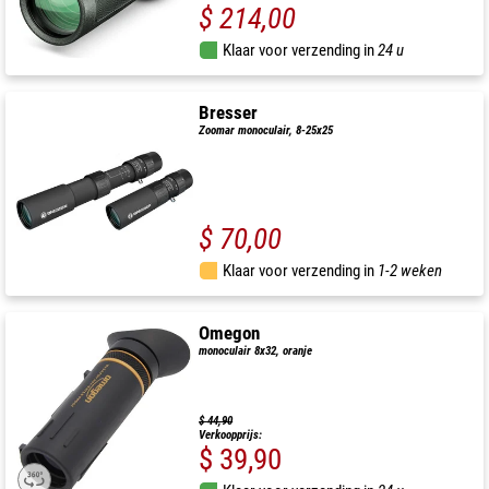
$ 214,00
Klaar voor verzending in
24 u
Bresser
Zoomar monoculair, 8-25x25
$ 70,00
Klaar voor verzending in
1-2 weken
Omegon
monoculair 8x32, oranje
$ 44,90
Verkoopprijs:
$ 39,90