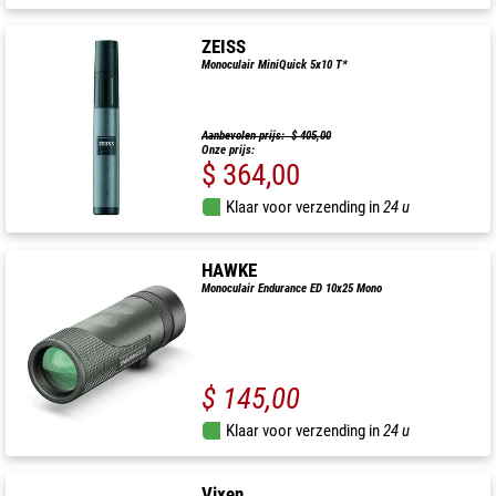
ZEISS
Monoculair MiniQuick 5x10 T*
Aanbevolen prijs: $ 405,00
Onze prijs:
$ 364,00
Klaar voor verzending in
24 u
HAWKE
Monoculair Endurance ED 10x25 Mono
$ 145,00
Klaar voor verzending in
24 u
Vixen