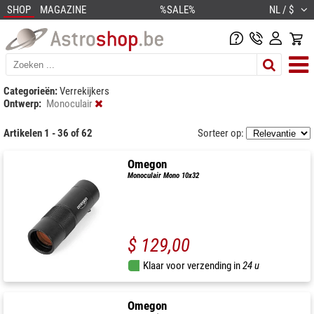
SHOP
MAGAZINE
%SALE%
NL / $
Categorieën:
Verrekijkers
Ontwerp:
Monoculair
Artikelen 1 - 36 of 62
Sorteer op:
Omegon
Monoculair Mono 10x32
$ 129,00
Klaar voor verzending in
24 u
Omegon