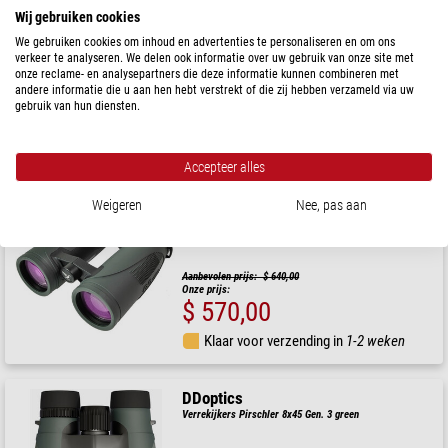
Verrekijkers Kolibri 8x42 Gen. 3 groen
Wij gebruiken cookies
We gebruiken cookies om inhoud en advertenties te personaliseren en om ons
verkeer te analyseren. We delen ook informatie over uw gebruik van onze site met
onze reclame- en analysepartners die deze informatie kunnen combineren met
Aanbevolen prijs: $ 378,00
Onze prijs:
andere informatie die u aan hen hebt verstrekt of die zij hebben verzameld via uw
$ 340,00
gebruik van hun diensten.
Klaar voor verzending in
24 u
Accepteer alles
DDoptics
Weigeren
Nee, pas aan
Verrekijkers Pirschler 10x45 Gen. 3 green
Aanbevolen prijs: $ 640,00
Onze prijs:
$ 570,00
Klaar voor verzending in
1-2 weken
DDoptics
Verrekijkers Pirschler 8x45 Gen. 3 green