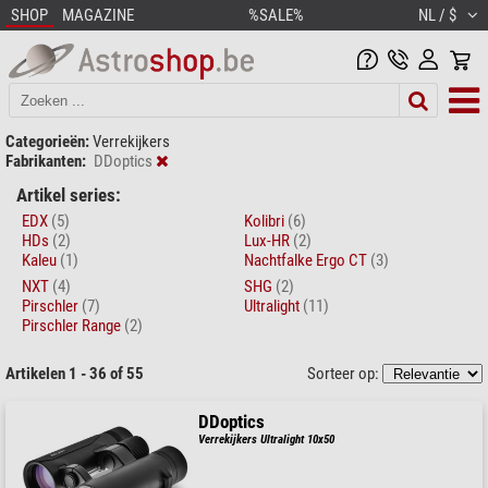
SHOP
MAGAZINE
%SALE%
NL / $
Categorieën:
Verrekijkers
Fabrikanten:
DDoptics
Artikel series:
EDX
(5)
Kolibri
(6)
HDs
(2)
Lux-HR
(2)
Kaleu
(1)
Nachtfalke Ergo CT
(3)
NXT
(4)
SHG
(2)
Pirschler
(7)
Ultralight
(11)
Pirschler Range
(2)
Artikelen 1 - 36 of 55
Sorteer op:
DDoptics
Verrekijkers Ultralight 10x50