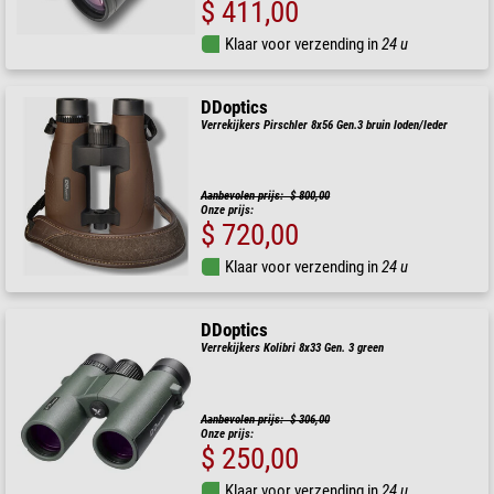
$ 411,00
Klaar voor verzending in
24 u
DDoptics
Verrekijkers Pirschler 8x56 Gen.3 bruin loden/leder
Aanbevolen prijs: $ 800,00
Onze prijs:
$ 720,00
Klaar voor verzending in
24 u
DDoptics
Verrekijkers Kolibri 8x33 Gen. 3 green
Aanbevolen prijs: $ 306,00
Onze prijs:
$ 250,00
Klaar voor verzending in
24 u