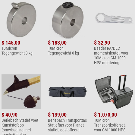
$ 145,00
$ 183,00
$ 32,90
10Micron
10Micron
Baader RA/DEC
Tegengewicht 3 kg
Tegengewicht 6 kg
momentsleutel, voor
10Micron GM 1000
HPS-montering
$ 40,90
$ 139,00
$ 1.070,00
Berlebach Statief voet
Berlebach Transporttas
10Micron
Kunststofdop
Statieftas voor Planet
Transportkofferset,
(omwisseling met
statief, gestoffeerd
voor GM 1000 HPS
roestvrij stalen