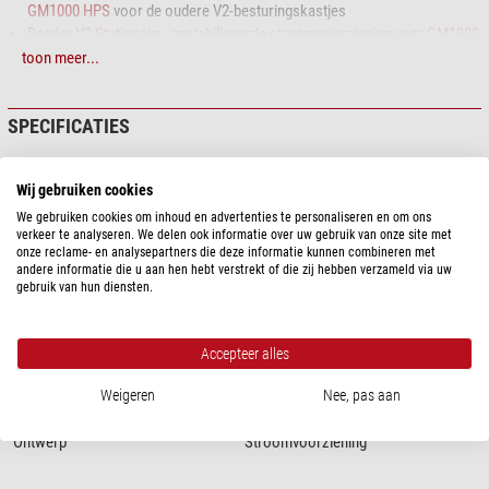
GM1000 HPS
voor de oudere V2-besturingskastjes
Baader V3 Stationaire, gestabiliseerde stroomvoorziening voor GM1000
/ GM2000, 5A, 24V
heeft een plug voor de nieuwere V3 box
toon meer...
Voor nieuwe bestellingen van een montering, kies de V3.
SPECIFICATIES
Capaciteit
Wij gebruiken cookies
Ingangsspanning
230
We gebruiken cookies om inhoud en advertenties te personaliseren en om ons
Uitgangsspanning
24
verkeer te analyseren. We delen ook informatie over uw gebruik van onze site met
Capaciteit
120
onze reclame- en analysepartners die deze informatie kunnen combineren met
andere informatie die u aan hen hebt verstrekt of die zij hebben verzameld via uw
gebruik van hun diensten.
Bijzonderheden
Gestabiliseert
ja
Accepteer alles
Algemeen
Gewicht (g)
790
Weigeren
Nee, pas aan
Type
Stroomvoorziening
Ontwerp
Stroomvoorziening