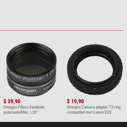
$ 39,90
$ 19,90
Omegon Filters Variabele
Omegon Camera adapter T2-ring
polarisatiefilter, 1,25"
compatibel met Canon EOS