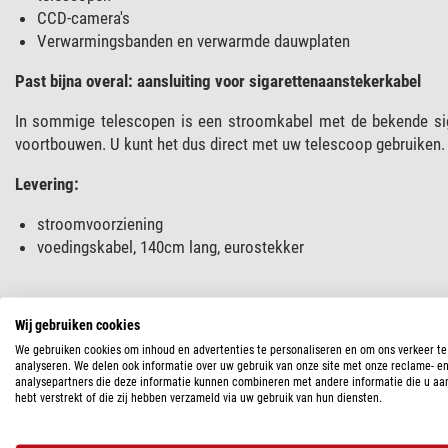
CCD-camera's
Verwarmingsbanden en verwarmde dauwplaten
Past bijna overal: aansluiting voor sigarettenaanstekerkabel
In sommige telescopen is een stroomkabel met de bekende sig
voortbouwen. U kunt het dus direct met uw telescoop gebruiken.
Levering:
stroomvoorziening
voedingskabel, 140cm lang, eurostekker
SPECIFICATIES
Wij gebruiken cookies
We gebruiken cookies om inhoud en advertenties te personaliseren en om ons verkeer te
analyseren. We delen ook informatie over uw gebruik van onze site met onze reclame- e
Capaciteit
analysepartners die deze informatie kunnen combineren met andere informatie die u aa
Ingangsspanning
hebt verstrekt of die zij hebben verzameld via uw gebruik van hun diensten.
Uitgangsspanning
Stroomsterkte (A)