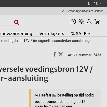
NL / $
✓
Persoonlijk advies en service
nnewaarneming
Verrekijkers
% SALE %
voedingsbron 12V / 6A sigarettenaansterker-aansluiting
Artikelnummer: 54331
ersele voedingsbron 12V /
r-aansluiting
☀️ Heeft u uw bestelling op tijd nodig
voor de zonsverduistering op 12
augustus? Kies dan een