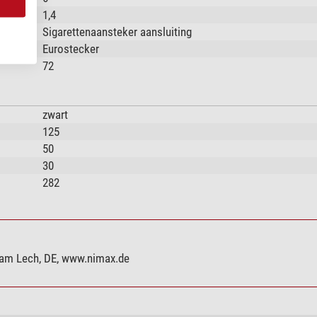
1,4
Sigarettenaansteker aansluiting
Eurostecker
72
zwart
125
50
30
282
 am Lech, DE, www.nimax.de