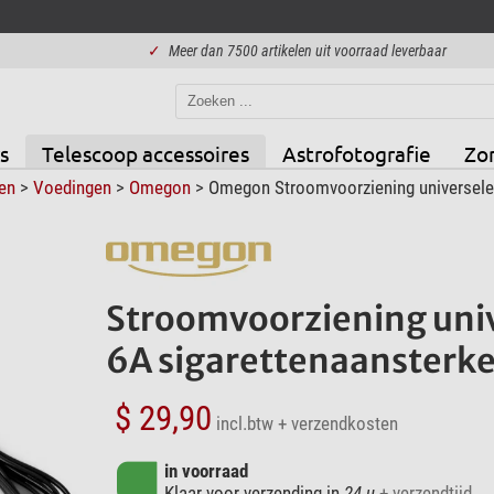
✓
Meer dan 7500 artikelen uit voorraad leverbaar
s
Telescoop accessoires
Astrofotografie
Zo
en
>
Voedingen
>
Omegon
> Omegon Stroomvoorziening universele 
Stroomvoorziening univ
6A sigarettenaansterke
$ 29,90
incl.btw
+ verzendkosten
in voorraad
Klaar voor verzending in
24 u
+ verzendtijd