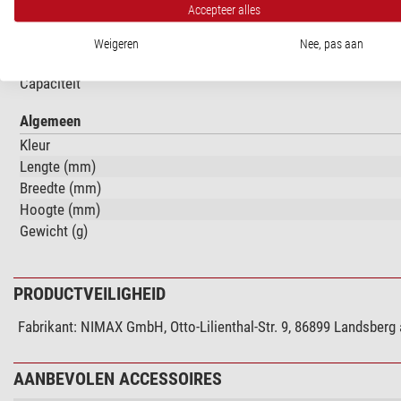
Accepteer alles
Lengte van de kabel (m)
Aansluiting
Weigeren
Nee, pas aan
Aansluiting aan de andere zijde
Capaciteit
Algemeen
Kleur
Lengte (mm)
Breedte (mm)
Hoogte (mm)
Gewicht (g)
PRODUCTVEILIGHEID
Fabrikant:
NIMAX GmbH, Otto-Lilienthal-Str. 9, 86899 Landsberg
AANBEVOLEN ACCESSOIRES