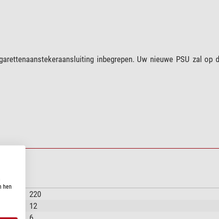
arettenaanstekeraansluiting inbegrepen. Uw nieuwe PSU zal op d
n
n hen
220
12
6