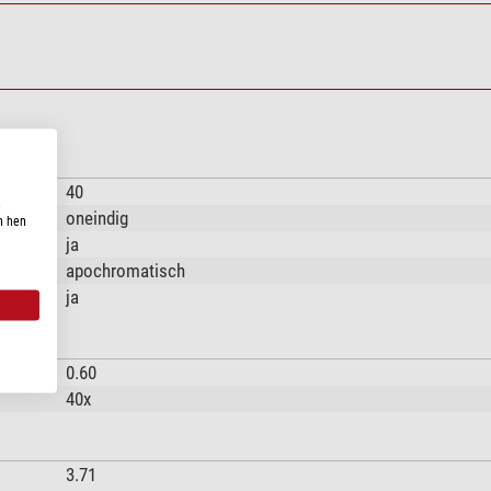
40
n
oneindig
n hen
ja
apochromatisch
ja
0.60
40x
3.71