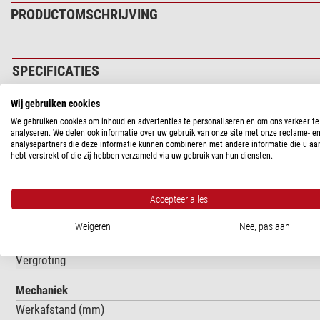
PRODUCTOMSCHRIJVING
SPECIFICATIES
Wij gebruiken cookies
Optiek
We gebruiken cookies om inhoud en advertenties te personaliseren en om ons verkeer te
Vergroting
analyseren. We delen ook informatie over uw gebruik van onze site met onze reclame- e
Optisch systeem
analysepartners die deze informatie kunnen combineren met andere informatie die u aa
hebt verstrekt of die zij hebben verzameld via uw gebruik van hun diensten.
Oneindig gecorrigeerd
Kleurcorrectie
Cover glas correctie
Accepteer alles
Capaciteit
Weigeren
Nee, pas aan
Numerieke lensopening
Vergroting
Mechaniek
Werkafstand (mm)