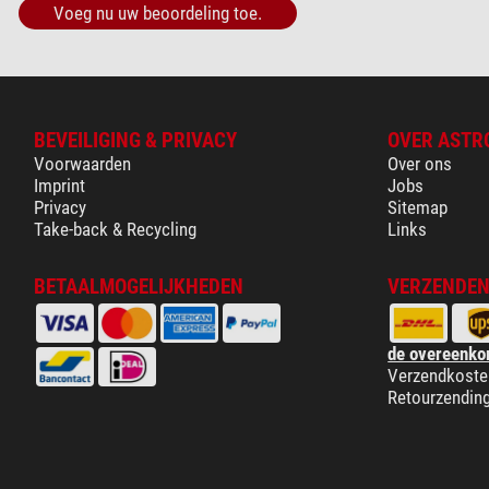
Voeg nu uw beoordeling toe.
BEVEILIGING & PRIVACY
OVER ASTR
Voorwaarden
Over ons
Imprint
Jobs
Privacy
Sitemap
Take-back & Recycling
Links
BETAALMOGELIJKHEDEN
VERZENDEN
de overeenko
Verzendkoste
Retourzendin