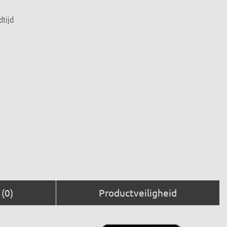
dtijd
(0)
Productveiligheid