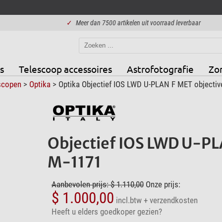
✓
Meer dan 7500 artikelen uit voorraad leverbaar
s
Telescoop accessoires
Astrofotografie
Zo
scopen
>
Optika
> Optika Objectief IOS LWD U-PLAN F MET objectiv
Objectief IOS LWD U-PL
M-1171
Aanbevolen prijs: $ 1.110,00
Onze prijs:
$ 1.000,00
incl.btw
+ verzendkosten
Heeft u elders goedkoper gezien?