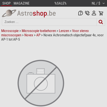
SHOP
MAGAZINE
%SALE%
NL / $
Microscopie
>
Microscopie toebehoren
>
Lenzen
>
Voor stereo
miscroscopen
>
Novex
>
AP
> Novex Achromatisch objectiefpaar 4x, voor
AP-1 tot AP-5