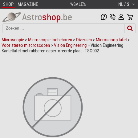
SHOP
MAGAZINE
%SALE%
NL / $
Microscopie
>
Microscopie toebehoren
>
Diversen
>
Microscoop tafel
>
Voor stereo miscroscopen
>
Vision Engineering
> Vision Engineering
Kanteltafel met rubberen geperforeerde plaat - TSG002