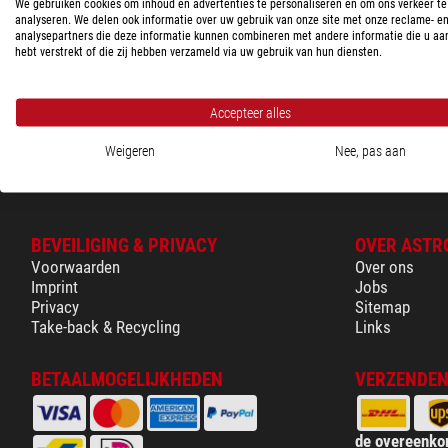
We gebruiken cookies om inhoud en advertenties te personaliseren en om ons verkeer te
analyseren. We delen ook informatie over uw gebruik van onze site met onze reclame- e
analysepartners die deze informatie kunnen combineren met andere informatie die u aa
hebt verstrekt of die zij hebben verzameld via uw gebruik van hun diensten.
Accepteer alles
Weigeren
Nee, pas aan
BEVEILIGING & PRIVACY
OVER ASTR
Voorwaarden
Over ons
Imprint
Jobs
Privacy
Sitemap
Take-back & Recycling
Links
BETAALMOGELIJKHEDEN
VERZENDEN
de overeenko