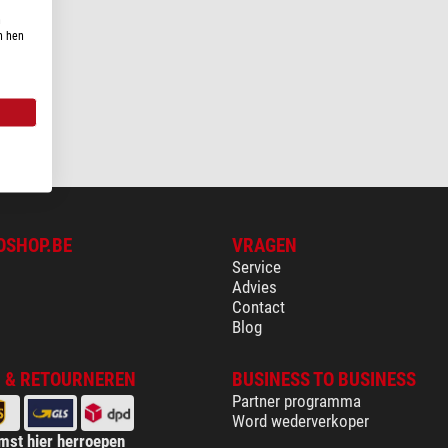
n
n hen
OSHOP.BE
VRAGEN
Service
Advies
Contact
Blog
 & RETOURNEREN
BUSINESS TO BUSINESS
Partner programma
Word wederverkoper
mst hier herroepen