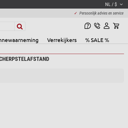
NL / $
✓
Persoonlijk advies en service
nnewaarneming
Verrekijkers
% SALE %
 SCHERPSTELAFSTAND