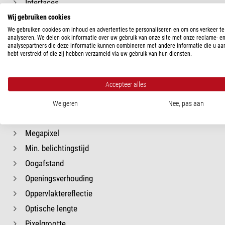
Interfaces
Kijkhoek
Wij gebruiken cookies
We gebruiken cookies om inhoud en advertenties te personaliseren en om ons verkeer te
Kleurencamera
analyseren. We delen ook informatie over uw gebruik van onze site met onze reclame- e
analysepartners die deze informatie kunnen combineren met andere informatie die u aa
Koeling
hebt verstrekt of die zij hebben verzameld via uw gebruik van hun diensten.
Kwantumefficiëntie bij 500nm (groen
bereik)
Accepteer alles
Leesruis
Max. Draagvermorgen
Weigeren
Nee, pas aan
Max. belichtingstijd
Megapixel
Min. belichtingstijd
Oogafstand
Openingsverhouding
Oppervlaktereflectie
Optische lengte
Pixelgrootte