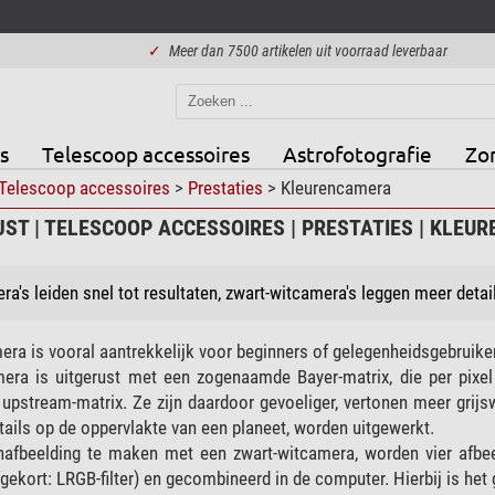
✓
Meer dan 7500 artikelen uit voorraad leverbaar
s
Telescoop accessoires
Astrofotografie
Zo
Telescoop accessoires
>
Prestaties
> Kleurencamera
ST | TELESCOOP ACCESSOIRES | PRESTATIES | KLEU
a's leiden snel tot resultaten, zwart-witcamera's leggen meer detail
ra is vooral aantrekkelijk voor beginners of gelegenheidsgebruikers.
era is uitgerust met een zogenaamde Bayer-matrix, die per pixel 
upstream-matrix. Ze zijn daardoor gevoeliger, vertonen meer grijsw
tails op de oppervlakte van een planeet, worden uitgewerkt.
enafbeelding te maken met een zwart-witcamera, worden vier afbee
fgekort: LRGB-filter) en gecombineerd in de computer. Hierbij is het g