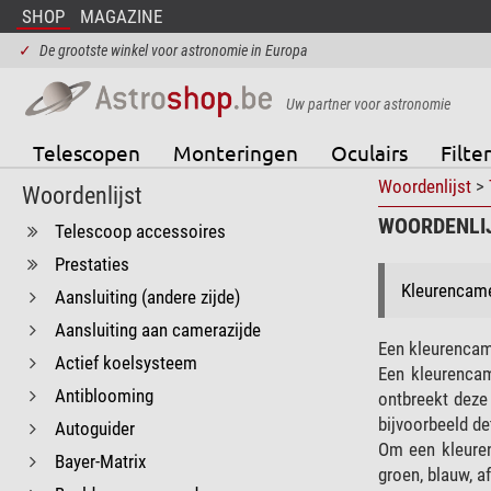
SHOP
MAGAZINE
✓
De grootste winkel voor astronomie in Europa
Uw partner voor astronomie
Telescopen
Monteringen
Oculairs
Filter
Woordenlijst
>
Woordenlijst
WOORDENLIJ
Telescoop accessoires
Prestaties
Kleurencamer
Aansluiting (andere zijde)
Aansluiting aan camerazijde
Een kleurencame
Actief koelsysteem
Een kleurencam
Antiblooming
ontbreekt deze 
bijvoorbeeld de
Autoguider
Om een ​​kleur
Bayer-Matrix
groen, blauw, a