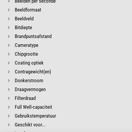
Beelden per seconde
Beeldformaat
Beeldveld
Bitdiepte
Brandpuntsafstand
Cameratype
Chipgrootte
Coating optiek
Contragewicht(en)
Donkerstroom
Draagvermogen
Filterdraad
Full Well-capaciteit
Gebruikstemperatuur
Geschikt voor...