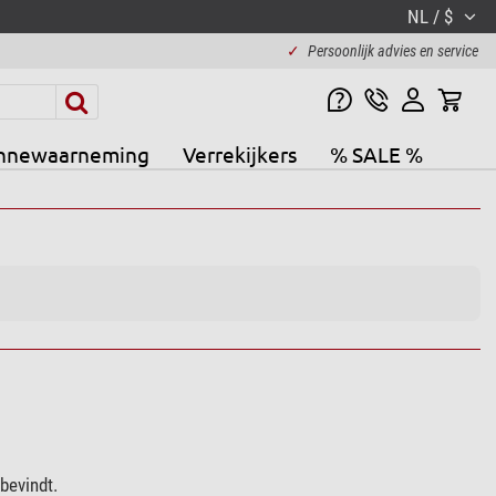
NL / $
✓
Persoonlijk advies en service
nnewaarneming
Verrekijkers
% SALE %
bevindt.