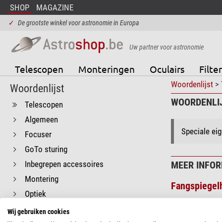
SHOP
MAGAZINE
✓
De grootste winkel voor astronomie in Europa
Uw partner voor astronomie
Telescopen
Monteringen
Oculairs
Filter
Woordenlijst
>
Woordenlijst
WOORDENLIJ
Telescopen
Algemeen
Speciale eig
Focuser
GoTo sturing
Inbegrepen accessoires
MEER INFOR
Montering
Fangspiegel
Optiek
Vangspiegel 
Reflector
Wij gebruiken cookies
Schaduw van de 