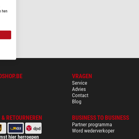
n
n hen
OSHOP.BE
VRAGEN
Service
Advies
Contact
Blog
 & RETOURNEREN
BUSINESS TO BUSINESS
Partner programma
Word wederverkoper
mst hier herroepen