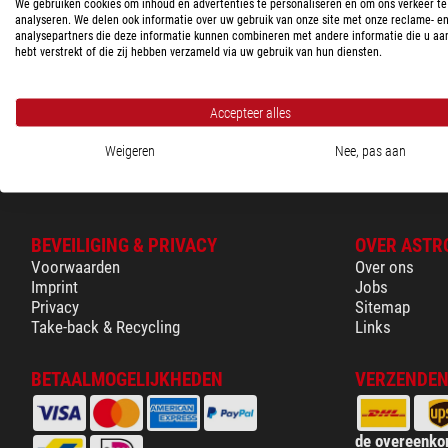
Fangspiegelheizung
We gebruiken cookies om inhoud en advertenties te personaliseren en om ons verkeer te
analyseren. We delen ook informatie over uw gebruik van onze site met onze reclame- e
Vangspiegel obstructie
analysepartners die deze informatie kunnen combineren met andere informatie die u aa
hebt verstrekt of die zij hebben verzameld via uw gebruik van hun diensten.
Statief
Toepassing
Accepteer alles
Weigeren
Nee, pas aan
BEVEILIGING & PRIVACY
OVER ASTR
Voorwaarden
Over ons
Imprint
Jobs
Privacy
Sitemap
Take-back & Recycling
Links
BETAALMOGELIJKHEDEN
VERZENDEN
de overeenko