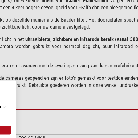
engels) ontwikkelde
filters van Baader Planetarium
zorgen ervoo
t een 4 keer hogere gevoeligheid voor H-alfa dan een niet-gemodif
rkt op dezelfde manier als de Baader filter. Het doorgelaten spectr
 zichtbare licht door uw camera vastgelegd.
licht in het
ultraviolette, zichtbare en infrarode bereik (vanaf 30
e camera worden gebruikt voor normaal daglicht, puur infrarood 
mera komt overeen met de leveringsomvang van de camerafabrikant
de camera's geopend en zijn er foto's gemaakt voor testdoeleinden,
niet gebruikt. Gebruikte goederen worden in onze winkel uitdrukke
n
n hen