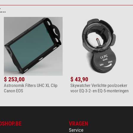
...
era adapter 2"/Canon EOS
 Spectroscoop Star Analyser 100
$ 253,00
$ 43,90
Astronomik Filters UHC XL Clip
Skywatcher Verlichte poolzoeker
Canon EOS
voor EQ-3-2- en EQ-5-monteringen
ing SkyTracker Pro
OSHOP.BE
VRAGEN
Service