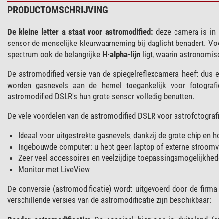
PRODUCTOMSCHRIJVING
De kleine letter a staat voor astromodified:
deze camera is in d
sensor de menselijke kleurwaarneming bij daglicht benadert. Voo
spectrum ook de belangrijke
H-alpha-lijn
ligt, waarin astronomisc
De astromodified versie van de spiegelreflexcamera heeft dus e
worden gasnevels aan de hemel toegankelijk voor fotografie
astromodified DSLR's hun grote sensor volledig benutten.
De vele voordelen van de astromodified DSLR voor astrofotografi
Ideaal voor uitgestrekte gasnevels, dankzij de grote chip en ho
Ingebouwde computer: u hebt geen laptop of externe stroomv
Zeer veel accessoires en veelzijdige toepassingsmogelijkhed
Monitor met LiveView
De conversie (astromodificatie) wordt uitgevoerd door de firm
verschillende versies van de astromodificatie zijn beschikbaar: