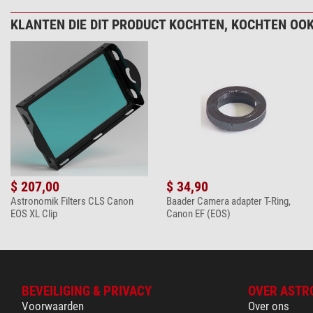
+ Toon meer accessoires in deze categorie: 4
KLANTEN DIE DIT PRODUCT KOCHTEN, KOCHTEN OOK
Astrofotografie > Andere (5)
TS Optics Cam
$ 69,00*
+ Toon meer accessoires in deze categorie: 4
Spectroscopie & fotometer (1)
Paton Hawksley
$ 216,00*
$ 207,00
$ 34,90
Astronomik Filters CLS Canon
Baader Camera adapter T-Ring,
Monteringen & toebehoren > Monteringen (3)
EOS XL Clip
Canon EF (EOS)
iOptron Monter
$ 334,00*
+ Toon meer accessoires in deze categorie: 2
BEVEILIGING & PRIVACY
OVER ASTR
*
Alle prijzen zijn inclusief BTW + verzendkosten.
Voorwaarden
Over ons