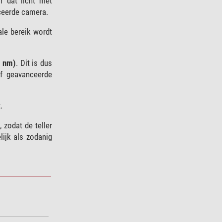
r dat licht met
iceerde camera.
ale bereik wordt
0 nm)
. Dit is dus
of geavanceerde
.
 zodat de teller
lijk als zodanig