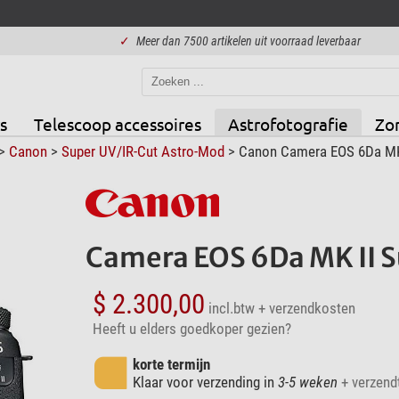
✓
Meer dan 7500 artikelen uit voorraad leverbaar
s
Telescoop accessoires
Astrofotografie
Zo
>
Canon
>
Super UV/IR-Cut Astro-Mod
> Canon Camera EOS 6Da MK 
Camera EOS 6Da MK II 
$ 2.300,00
incl.btw
+ verzendkosten
Heeft u elders goedkoper gezien?
korte termijn
Klaar voor verzending in
3-5 weken
+ verzendt