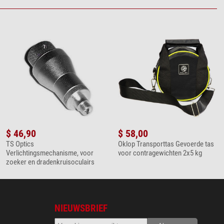
$ 46,90
$ 58,00
TS Optics
Oklop Transporttas Gevoerde tas
Verlichtingsmechanisme, voor
voor contragewichten 2x5 kg
zoeker en dradenkruisoculairs
NIEUWSBRIEF