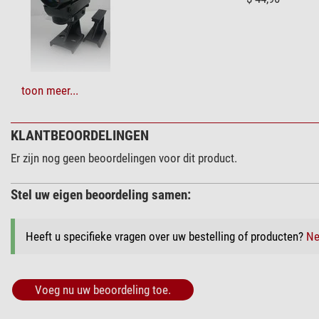
Actieve koeling
Flange focal distance (mm)
Pixel size
Type batterij
Algemeen
+ Toon meer accessoires in deze categorie: 2
toon meer...
Gewicht (g)
Filters (1)
Kleur
KLANTBEOORDELINGEN
Omegon Blocking 
Uitwendige afmetingen LxBxH (cm)
Er zijn nog geen beoordelingen voor dit product.
Serie
$ 79,00*
Stel uw eigen beoordeling samen:
Heeft u specifieke vragen over uw bestelling of producten?
Ne
Astrofotografie > Camera mounts (5)
ASToptics Smar
Voeg nu uw beoordeling toe.
$ 58,00*