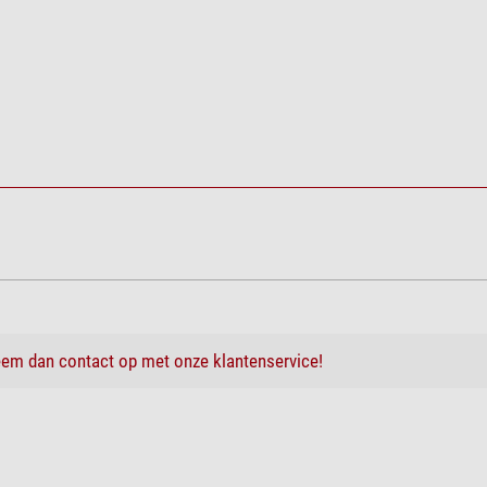
nee
44
5,7
LP-E6N
765
zwart
filters 1.25'' UV/IR cut-off filter
14,4 x 11,1 x 7,5
Super UV/IR-Cut Astro-Mod
em dan contact op met onze klantenservice!
tphonehouder, met flitsschoenadapter