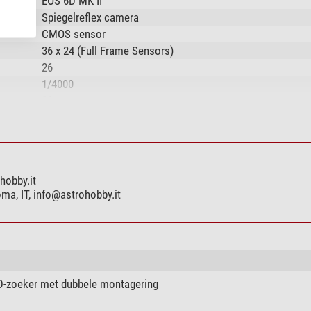
EOS 6D MK II
Spiegelreflex camera
CMOS sensor
36 x 24 (Full Frame Sensors)
26
1/4000
30
ja
EF
ja
45
hobby.it
6,5
ma, IT,
info@astrohobby.it
JPEG, RAW
6240 x 4160
ja
1920 x 1080
100 - 40000
D-zoeker met dubbele montagering
SD, SDHC, SDXC (UHS-I)
ja