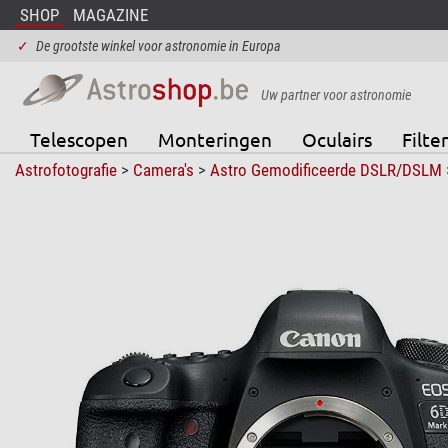
SHOP
MAGAZINE
✓
De grootste winkel voor astronomie in Europa
Uw partner voor astronomie
Telescopen
Monteringen
Oculairs
Filter
Astrofotografie
>
Camera's
>
Astro Gemodificeerde DSLR/DSLM