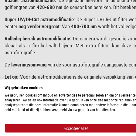
Baader astromodificatie:
De speciaal hiervoor in duitsland (
golflengten van
420-680 nm
de sensor kan bereiken. Dit beteken
Super UV/IR-Cut astromodificatie
: De Super UV/IR-Cut filter we
echter
nog verder vergroot
: Van
400-700 nm
wordt het volledige
Volledig bereik astromodificatie:
De camera wordt gevoelig voor 
ideaal als u flexibel wilt blijven. Met extra filters kan dez
astrofotografie.
De
leveringsomvang
van de voor astrofotografie aangepaste ca
Let op:
Voor de astromodificatie is de originele verpakking van 
niet meer op nul staat. Desondanks zijn de camera's natuurlijk 
Wij gebruiken cookies
aangeduid.
We gebruiken cookies om inhoud en advertenties te personaliseren en om ons verkeer te
analyseren. We delen ook informatie over uw gebruik van onze site met onze reclame- e
analysepartners die deze informatie kunnen combineren met andere informatie die u aa
hebt verstrekt of die zij hebben verzameld via uw gebruik van hun diensten.
SPECIFICATIES
Capaciteit
Accepteer alles