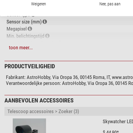
Aanwijzing
Weigeren
Nee, pas aan
Type camera
Sensor type
Sensor size (mm)
Megapixel
Min. belichtingstijd
Max. Belichtingstijd (min)
toon meer...
Live image functie
Lensvatting
Autofocus
PRODUCTVEILIGHEID
Aantal meetvelden
Fabrikant:
AstroHobby, Via Oropa 36, 00145 Roma, IT, www.astro
Beelden per seconde
Verantwoordelijke persoon:
AstroHobby, Via Oropa 36, 00145 Ro
Beeldformaat
Resolutie foto
AANBEVOLEN ACCESSOIRES
Video function
Resolutie video
Telescoop accessoires > Zoeker (3)
ISO bereik
Type geheugenkaart
Skywatcher LE
Kleurencamera
$ 44,90*