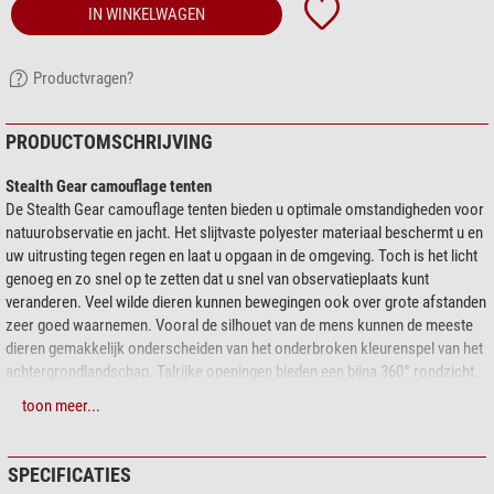
IN WINKELWAGEN
Productvragen?
PRODUCTOMSCHRIJVING
Stealth Gear camouflage tenten
De Stealth Gear camouflage tenten bieden u optimale omstandigheden voor
natuurobservatie en jacht. Het slijtvaste polyester materiaal beschermt u en
uw uitrusting tegen regen en laat u opgaan in de omgeving. Toch is het licht
genoeg en zo snel op te zetten dat u snel van observatieplaats kunt
veranderen. Veel wilde dieren kunnen bewegingen ook over grote afstanden
zeer goed waarnemen. Vooral de silhouet van de mens kunnen de meeste
dieren gemakkelijk onderscheiden van het onderbroken kleurenspel van het
achtergrondlandschap. Talrijke openingen bieden een bijna 360° rondzicht.
Alle raamopeningen zijn voorzien van een mesh-materiaal in
toon meer...
camouflagepatroon, dat het uitzicht mogelijk maakt, maar het inkijken
bemoeilijkt.
(Niet bij de jubileummodellen)
Grote openingen maken het
mogelijk om met omvangrijke uitrusting in en uit te stappen.
SPECIFICATIES