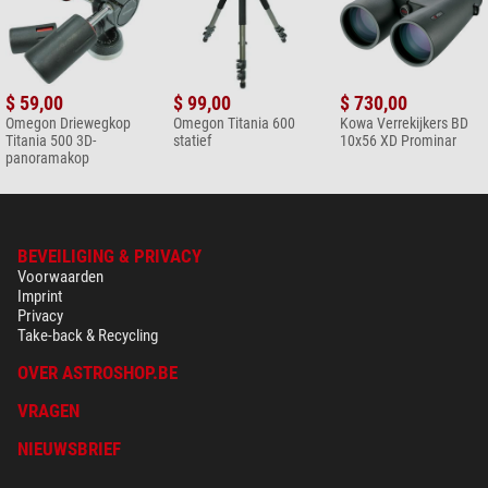
$ 59,00
$ 99,00
$ 730,00
Omegon Driewegkop
Omegon Titania 600
Kowa Verrekijkers BD
Titania 500 3D-
statief
10x56 XD Prominar
panoramakop
BEVEILIGING & PRIVACY
Voorwaarden
Imprint
Privacy
Take-back & Recycling
OVER ASTROSHOP.BE
VRAGEN
NIEUWSBRIEF