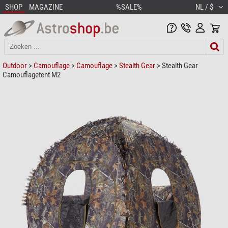
SHOP
MAGAZINE
%SALE%
NL / $
Outdoor
>
Camouflage
>
Camouflage
>
Stealth Gear
> Stealth Gear
Camouflagetent M2