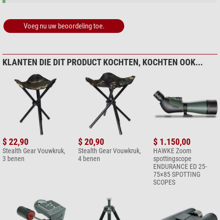
Onze deskundige opmerking:
Voeg nu uw beoordeling toe.
Tip:
Versterk de camouflage door natuurlijke materialen te gebruiken,
bouw de tent bijvoorbeeld niet direct op de overgang tussen bos en
veldrand, maar laat het camouflagepatroon er nog echter uitzien door
KLANTEN DIE DIT PRODUCT KOCHTEN, KOCHTEN OOK...
een paar lage struiken of takken op de voorgrond toe te voegen!
Om uw uitrusting nog beter te camoufleren, raden wij aan om
aanvullend een
klein camouflagenet
of
camouflagetape
te gebruiken.
(Stefan Rieger)
$ 22,90
$ 20,90
$ 1.150,00
Stealth Gear Vouwkruk,
Stealth Gear Vouwkruk,
HAWKE Zoom
3 benen
4 benen
spottingscope
ENDURANCE ED 25-
75×85 SPOTTING
SCOPES