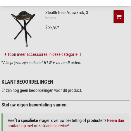
2 tentstokken voor extra stabiliteit
Outdoor (2)
Materiaal
Kunststof (slijtvast polyester
Slijtvast polyester materiaal, houdt zelfs hevige regen buiten
(regenbestendig))
Stealth Gear Vouwkruk, 3
Inclusief draagtas
Gewicht (kg)
benen
6,0
Camouflagepatroon:
Camo-Tree Camouflage
,
Lengte (cm)
152
geoptimaliseerd voor Europese omstandigheden.
$ 22,90*
Breedte (cm)
172
Hoogte (cm)
152
Technische informatie:
Omvang van de levering
Camouflagetent, draagtas, haringen
en tentstokken
Hoogte: 152 cm
+ Toon meer accessoires in deze categorie: 1
Breedte: 152 cm
*
Alle prijzen zijn inclusief BTW + verzendkosten.
Diepte: 172 cm
Afmetingen verpakking: 58 x 50 cm
Gewicht: 6 kg
KLANTBEOORDELINGEN
Er zijn nog geen beoordelingen voor dit product.
Leveringsomvang:
Stel uw eigen beoordeling samen:
Camouflage tent
draagtas
2 tentstokken
Heeft u specifieke vragen over uw bestelling of producten?
Neem dan
8 tentharingen
contact op met onze klantenservice!