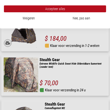
Accepteer alles
Stealth Gear
Double Altitude camouflagetent
Weigeren
Nee, pas aan
$ 184,00
Klaar voor verzending in
1-2 weken
Stealth Gear
Extreme Wildlife Quick Snoot Hide Uitbreidbare kamertent
(zonder tent)
$ 70,00
Klaar voor verzending in
24 u
Stealth Gear
Camouflagetent M2