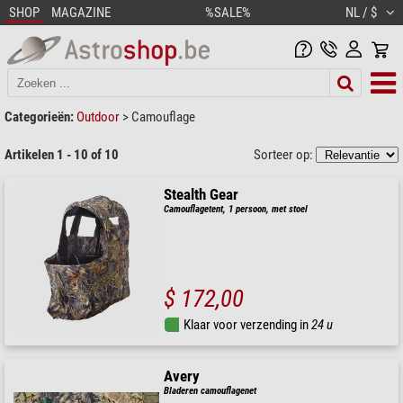
SHOP
MAGAZINE
%SALE%
NL / $
Categorieën:
Outdoor
>
Camouflage
Artikelen 1 - 10 of 10
Sorteer op:
Stealth Gear
Camouflagetent, 1 persoon, met stoel
$ 172,00
Klaar voor verzending in
24 u
Avery
Bladeren camouflagenet