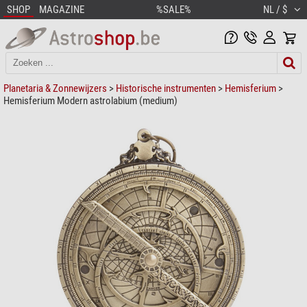
SHOP
MAGAZINE
%SALE%
NL / $
Planetaria & Zonnewijzers
>
Historische instrumenten
>
Hemisferium
>
Hemisferium Modern astrolabium (medium)