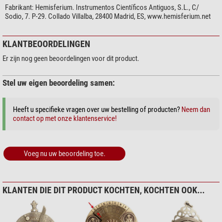
vervaardigd.
Fabrikant:
Hemisferium. Instrumentos Cientí­ficos Antiguos, S.L., C/
Het astrolabium werd in de jaren 800 in de islamitische wereld sterk
Sodio, 7. P-29. Collado Villalba, 28400 Madrid, ES, www.hemisferium.net
ontwikkeld en in het begin van de 12e eeuw vanuit islamitisch Spanje (al-
Andalus) in Europa geïntroduceerd.
Tot ongeveer 1650 was het het meest gangbare astronomische instrument,
KLANTBEOORDELINGEN
totdat het werd vervangen door nauwkeurigere instrumenten.
Er zijn nog geen beoordelingen voor dit product.
Nauwkeurigheid.
Stel uw eigen beoordeling samen:
De sterrenkaart van dit astrolabium dateert uit de 21e eeuw.
Dit astrolabium is
volledig functioneel
.
De hoge nauwkeurigheid geldt voor breedtegraden van 49° tot 52°
Heeft u specifieke vragen over uw bestelling of producten?
Neem dan
(Frankfurt, Londen, Parijs, Brussel).
contact op met onze klantenservice!
De aandacht voor detail, de historische interesse en de schoonheid van de
vormen kenmerken deze zeer fraaie astrolabium. Hij wordt compleet
Voeg nu uw beoordeling toe.
geleverd met een houten voet en een handleiding (EN, FR, ES, IT).
KLANTEN DIE DIT PRODUCT KOCHTEN, KOCHTEN OOK...