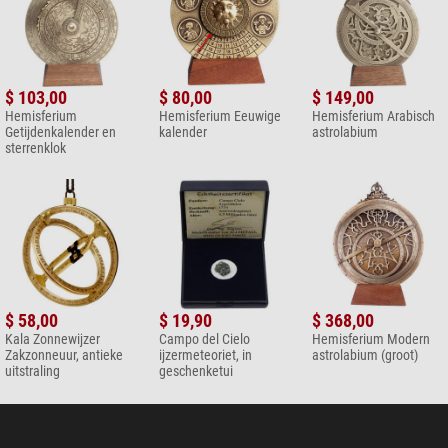
$ 103,00
$ 80,00
$ 149,00
Hemisferium
Hemisferium Eeuwige
Hemisferium Arabisch
Getijdenkalender en
kalender
astrolabium
sterrenklok
$ 58,00
$ 19,90
$ 368,00
Kala Zonnewijzer
Campo del Cielo
Hemisferium Modern
Zakzonneuur, antieke
ijzermeteoriet, in
astrolabium (groot)
uitstraling
geschenketui