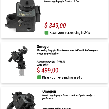
Montering Segugio Tracker X Evo
$ 349,00
Klaar voor verzending in
24 u
Omegon
Montering Segugio Tracker-set met balhoofd, Deluxe-polar
wedge en poolzoeker
Aanbevolen prijs: $ 656,90
Onze prijs:
$ 499,00
Klaar voor verzending in
24 u
Omegon
Montering Segugio Tracker-set met polar wedge en
poolzoeker
Aanbevolen prijs: $ 527,00