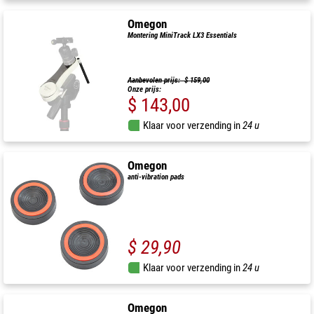
Omegon
Montering MiniTrack LX3 Essentials
Aanbevolen prijs: $ 159,00
Onze prijs:
$ 143,00
Klaar voor verzending in
24 u
Omegon
anti-vibration pads
$ 29,90
Klaar voor verzending in
24 u
Omegon