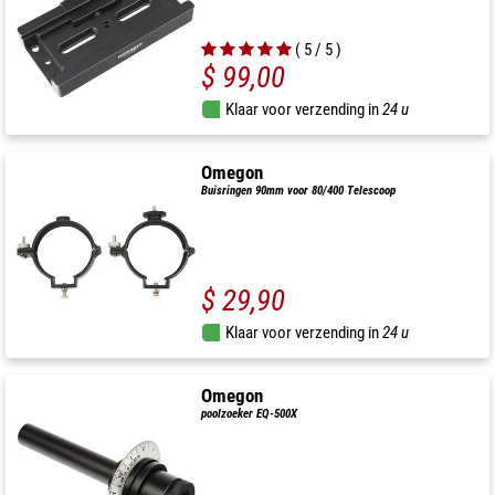
( 5 / 5 )
$ 99,00
Klaar voor verzending in
24 u
Omegon
Buisringen 90mm voor 80/400 Telescoop
$ 29,90
Klaar voor verzending in
24 u
Omegon
poolzoeker EQ-500X