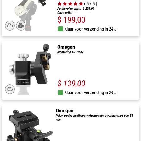
( 5 / 5 )
Aanbevolen prijs: $ 258,00
Onze prijs:
$ 199,00
Klaar voor verzending in
24 u
Omegon
Montering AZ-Baby
$ 139,00
Klaar voor verzending in
24 u
Omegon
Polar wedge poolhoogtewig met een zwaluwstaart van 55
mm