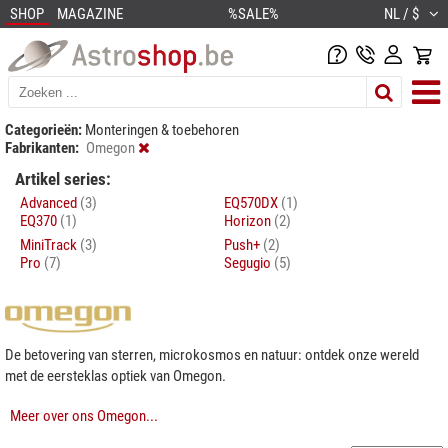
SHOP
MAGAZINE
%SALE%
NL / $
Categorieën:
Monteringen & toebehoren
Fabrikanten:
Omegon
Artikel series:
Advanced
(3)
EQ570DX
(1)
EQ370
(1)
Horizon
(2)
MiniTrack
(3)
Push+
(2)
Pro
(7)
Segugio
(5)
De betovering van sterren, microkosmos en natuur: ontdek onze wereld
met de eersteklas optiek van Omegon.
Meer over ons Omegon...