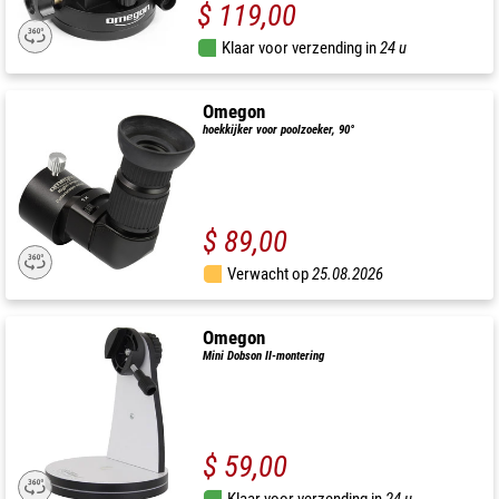
$ 119,00
Klaar voor verzending in
24 u
Omegon
hoekkijker voor poolzoeker, 90°
$ 89,00
Verwacht op
25.08.2026
Omegon
Mini Dobson II-montering
$ 59,00
Klaar voor verzending in
24 u