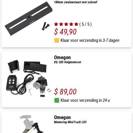
180mm zwaluwstaart met schroef
( 5 / 5 )
$ 49,90
Klaar voor verzending in
3-7 dagen
Omegon
EQ-320 Volgmotorset
$ 89,00
Klaar voor verzending in
24 u
Omegon
Montering MiniTrack LX3