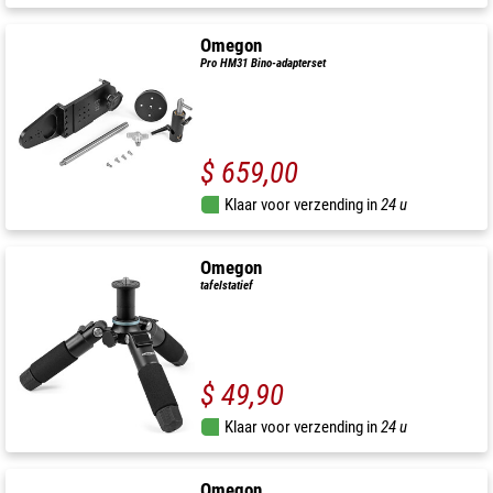
Omegon
Pro HM31 Bino-adapterset
$ 659,00
Klaar voor verzending in
24 u
Omegon
tafelstatief
$ 49,90
Klaar voor verzending in
24 u
Omegon