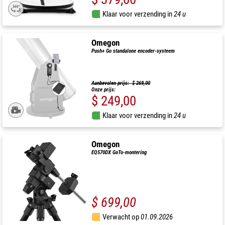
Klaar voor verzending in
24 u
Omegon
Push+ Go standalone encoder-systeem
Aanbevolen prijs: $ 269,00
Onze prijs:
$ 249,00
Klaar voor verzending in
24 u
Omegon
EQ570DX GoTo-montering
$ 699,00
Verwacht op
01.09.2026