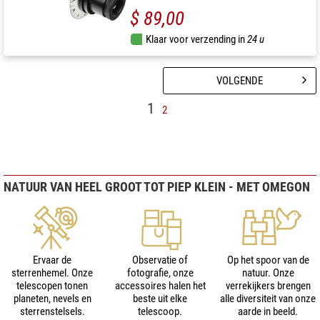
$ 89,00
Klaar voor verzending in
24 u
VOLGENDE
1
2
NATUUR VAN HEEL GROOT TOT PIEP KLEIN - MET OMEGON
Ervaar de
Observatie of
Op het spoor van de
sterrenhemel. Onze
fotografie, onze
natuur. Onze
telescopen tonen
accessoires halen het
verrekijkers brengen
planeten, nevels en
beste uit elke
alle diversiteit van onze
sterrenstelsels.
telescoop.
aarde in beeld.