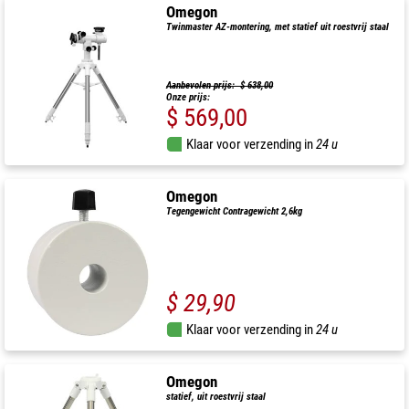
Omegon
Twinmaster AZ-montering, met statief uit roestvrij staal
Aanbevolen prijs: $ 638,00
Onze prijs:
$ 569,00
Klaar voor verzending in
24 u
Omegon
Tegengewicht Contragewicht 2,6kg
$ 29,90
Klaar voor verzending in
24 u
Omegon
statief, uit roestvrij staal