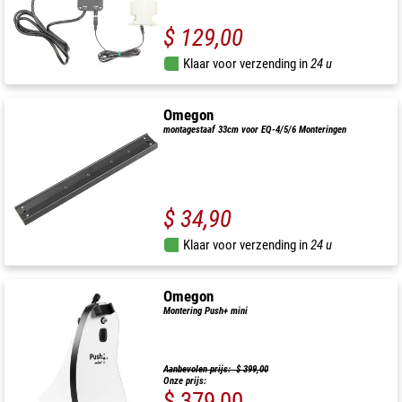
$ 129,00
Klaar voor verzending in
24 u
Omegon
montagestaaf 33cm voor EQ-4/5/6 Monteringen
$ 34,90
Klaar voor verzending in
24 u
Omegon
Montering Push+ mini
Aanbevolen prijs: $ 399,00
Onze prijs:
$ 379,00