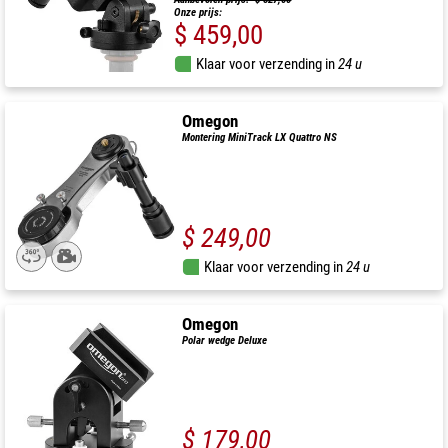
Onze prijs:
$ 459,00
Klaar voor verzending in
24 u
Omegon
Montering MiniTrack LX Quattro NS
$ 249,00
Klaar voor verzending in
24 u
Omegon
Polar wedge Deluxe
$ 179,00