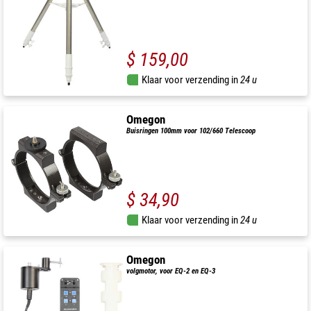
$ 159,00
Klaar voor verzending in
24 u
Omegon
Buisringen 100mm voor 102/660 Telescoop
$ 34,90
Klaar voor verzending in
24 u
Omegon
volgmotor, voor EQ-2 en EQ-3