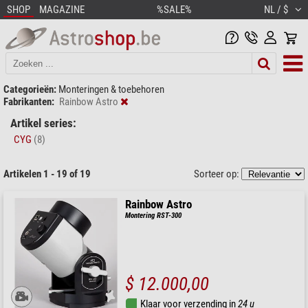
SHOP
MAGAZINE
%SALE%
NL / $
Categorieën:
Monteringen & toebehoren
Fabrikanten:
Rainbow Astro
Artikel series:
CYG
(8)
Artikelen 1 - 19 of 19
Sorteer op:
Rainbow Astro
Montering RST-300
$ 12.000,00
Klaar voor verzending in
24 u