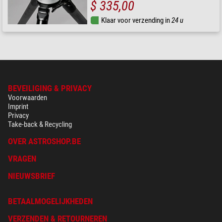
$ 335,00
Klaar voor verzending in
24 u
BEVEILIGING & PRIVACY
Voorwaarden
Imprint
Privacy
Take-back & Recycling
OVER ASTROSHOP.BE
VRAGEN
NIEUWSBRIEF
BETAALMOGELIJKHEDEN
VERZENDEN & RETOURNEREN