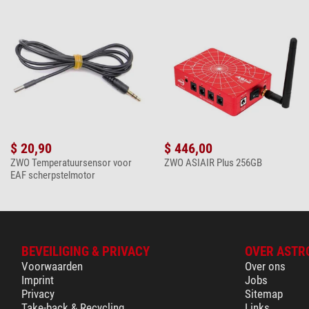
$ 20,90
$ 446,00
ZWO Temperatuursensor voor
ZWO ASIAIR Plus 256GB
EAF scherpstelmotor
BEVEILIGING & PRIVACY
OVER ASTR
Voorwaarden
Over ons
Imprint
Jobs
Privacy
Sitemap
Take-back & Recycling
Links