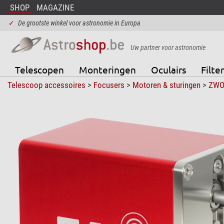
SHOP
MAGAZINE
✓
De grootste winkel voor astronomie in Europa
Uw partner voor astronomie
Telescopen
Monteringen
Oculairs
Filter
Telescoop accessoires
>
Focusers
>
Motoren & sturingen
>
ZW