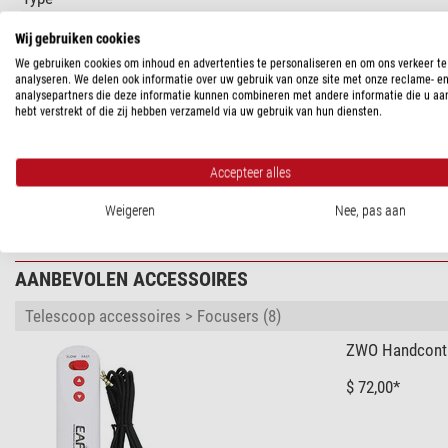
Ontwerp
Wij gebruiken cookies
Serie
We gebruiken cookies om inhoud en advertenties te personaliseren en om ons verkeer te
Gewicht (g)
analyseren. We delen ook informatie over uw gebruik van onze site met onze reclame- e
Uitwendige afmetingen LxBxH (mm)
analysepartners die deze informatie kunnen combineren met andere informatie die u aa
hebt verstrekt of die zij hebben verzameld via uw gebruik van hun diensten.
PRODUCTVEILIGHEID
Accepteer alles
Fabrikant:
Suzhou ZWO Co., Ltd., Moon bay road 6, SuZhou Indu
Weigeren
Nee, pas aan
Verantwoordelijke persoon:
NIMAX GmbH, Otto-Lilienthal-Str. 9
AANBEVOLEN ACCESSOIRES
Telescoop accessoires > Focusers (8)
ZWO Handcontr
$ 72,00*