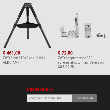
$ 461,00
$ 72,00
ZWO Statief TC40 voor AM3 /
ZWO Adapters voor EAF
AM5 / AM7
scherpstelmotor naar Celestron
C8 & C9.25
NIEUWSBRIEF