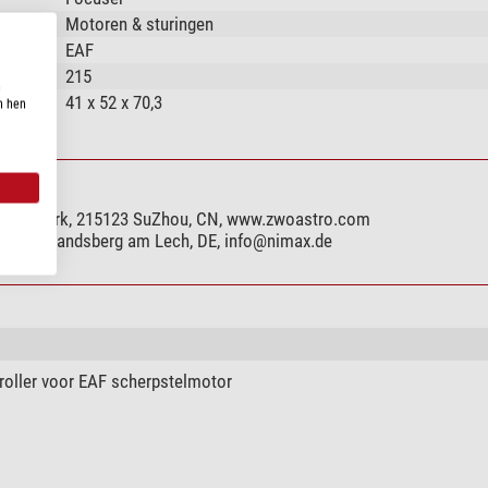
Motoren & sturingen
EAF
215
n
41 x 52 x 70,3
n hen
strial Park, 215123 SuZhou, CN, www.zwoastro.com
, 86899 Landsberg am Lech, DE,
info@nimax.de
oller voor EAF scherpstelmotor