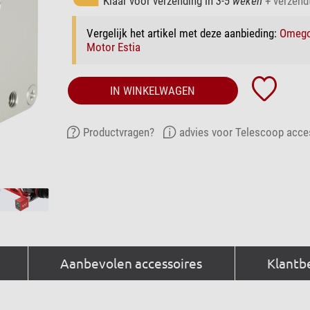
Klaar voor verzending in
3-5 weken
+ verzendt
Vergelijk het artikel met deze aanbieding:
Omego
Motor Estia
IN WINKELWAGEN
Productvragen?
advies voor Telescoop acce
Aanbevolen accessoires
Klantb