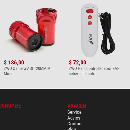
$ 186,00
$ 72,00
ZWO Camera ASI 120MM Mini
ZWO Handcontroller voor EAF
Mono
scherpstelmotor
OSHOP.BE
VRAGEN
Service
Advies
Contact
Blog