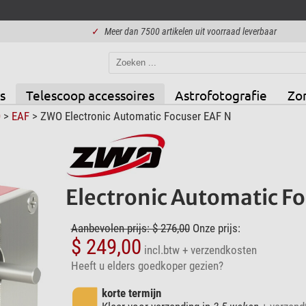
✓
Meer dan 7500 artikelen uit voorraad leverbaar
s
Telescoop accessoires
Astrofotografie
Zo
O
>
EAF
> ZWO Electronic Automatic Focuser EAF N
Electronic Automatic Fo
Aanbevolen prijs: $ 276,00
Onze prijs:
$ 249,00
incl.btw
+ verzendkosten
Heeft u elders goedkoper gezien?
korte termijn