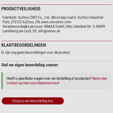
Ingebouwde wifi-antenne, die het signaal aanzienlijk versterkt en het
bereik vergroot;
PRODUCTVEILIGHEID
Vier nieuw toegevoegde displays voor de 12 V DC-uitgangen. Hiermee
kunt u de stroomstatus controleren en het verbruik in realtime bewaken.
Fabrikant:
Suzhou ZWO Co., Ltd., Moon bay road 6, SuZhou Industrial
Nieuwe USB-C-aansluiting, waarmee u de ASIAIR Plus rechtstreeks op
Park, 215123 SuZhou, CN, www.zwoastro.com
Verantwoordelijke persoon:
NIMAX GmbH, Otto-Lilienthal-Str. 9, 86899
de computer kunt aansluiten om de gegevens over te dragen, in plaats
Landsberg am Lech, DE,
info@nimax.de
van via de SD-kaart en een kaartlezer.
ASIAIR Plus is nu nog compacter en lichter. De behuizing is van
aluminium en CNC-gefreesd, waardoor het instrument nog robuuster en
KLANTBEOORDELINGEN
duurzamer is.
Er zijn nog geen beoordelingen voor dit product.
Nog betere bedrijfszekerheid - ASIAIR OS draait op een eMMC-
geheugen. Dankzij een nieuwe functie, de "Auto Recovery Mode",
herkent het systeem fouten automatisch en herstelt zichzelf.
Stel uw eigen beoordeling samen:
Sterk uitgebreid intern geheugen van 256
GB
Heeft u specifieke vragen over uw bestelling of producten?
Neem dan
contact op met onze klantenservice!
Voeg nu uw beoordeling toe.