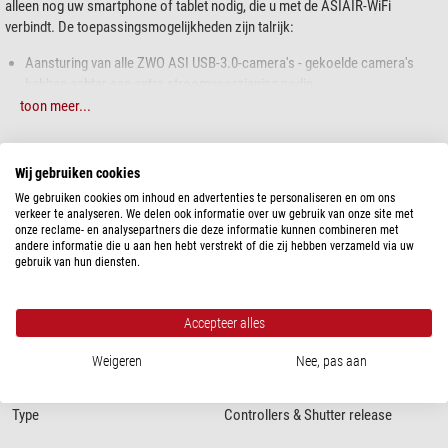
alleen nog uw smartphone of tablet nodig, die u met de ASIAIR-WiFi
verbindt. De toepassingsmogelijkheden zijn talrijk:
Aansturing van alle ZWO ASI USB-3.0-camera's - gekoelde camera's
hebben echter een extra stroomvoorziening nodig
Autoguiding in combinatie met een ZWO MINI-camera, bijvoorbeeld met
toon meer...
de ASI120 Mini
Aansturing van geselecteerde monteringen, bijvoorbeeld van Skywatcher
SPECIFICATIES
of iOptron
Wij gebruiken cookies
Aansturing van geselecteerde DSLR- en systeemcamera's
We gebruiken cookies om inhoud en advertenties te personaliseren en om ons
Automatische scherpstelling met de ZWO EAF-motorfocus
Capaciteit
verkeer te analyseren. We delen ook informatie over uw gebruik van onze site met
Debayer-functie voor ZWO-kleurencamera's
onze reclame- en analysepartners die deze informatie kunnen combineren met
Ingangsspanning
12 (5 A)
andere informatie die u aan hen hebt verstrekt of die zij hebben verzameld via uw
Beeldvoorvertoning
Ondersteunde besturingssystemen
Android, iOS
gebruik van hun diensten.
Richtingsbepalingsroutine
Video-opnames van planeten en de maan
Algemeen
Live stacking
Accepteer alles
Uitwendige afmetingen LxBxH (mm)
100x70x26,5
en nog veel meer!
Materiaal buitenkant
geanodiseerd aluminium
Weigeren
Nee, pas aan
Kleur
rood
ASIAIR PLUS is de
derde generatie
van de ASIAIR. ASIAIR wordt door ZWO
voortdurend verder ontwikkeld en ook de derde generatie overtuigt, naast
Gewicht (g)
220
de bekende betrouwbaarheid, door interessante innovaties:
Type
Controllers & Shutter release