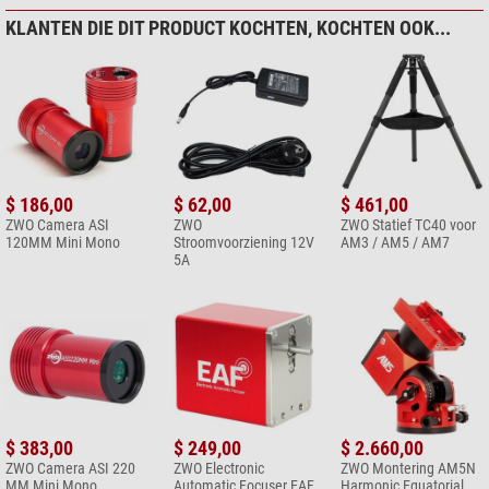
KLANTEN DIE DIT PRODUCT KOCHTEN, KOCHTEN OOK...
$ 186,00
$ 62,00
$ 461,00
ZWO Camera ASI
ZWO
ZWO Statief TC40 voor
120MM Mini Mono
Stroomvoorziening 12V
AM3 / AM5 / AM7
5A
$ 383,00
$ 249,00
$ 2.660,00
ZWO Camera ASI 220
ZWO Electronic
ZWO Montering AM5N
MM Mini Mono
Automatic Focuser EAF
Harmonic Equatorial