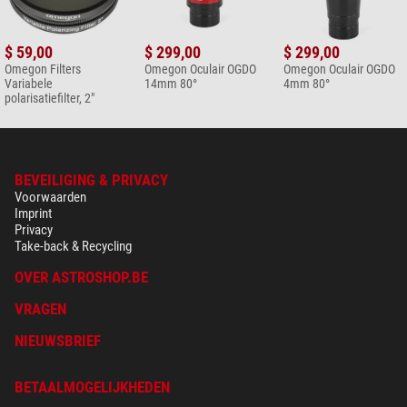
$ 59,00
$ 299,00
$ 299,00
Omegon Filters
Omegon Oculair OGDO
Omegon Oculair OGDO
Variabele
14mm 80°
4mm 80°
polarisatiefilter, 2"
BEVEILIGING & PRIVACY
Voorwaarden
Imprint
Privacy
Take-back & Recycling
OVER ASTROSHOP.BE
VRAGEN
NIEUWSBRIEF
BETAALMOGELIJKHEDEN