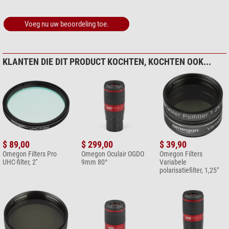
Leveringsomvang:
Voeg nu uw beoordeling toe.
1x Omegon OGDO-oculair
1x flanellen zakje voor optimale bescherming
2x afdekkapjes (objectief- en oogschelpzijde)
KLANTEN DIE DIT PRODUCT KOCHTEN, KOCHTEN OOK...
$ 89,00
$ 299,00
$ 39,90
Omegon Filters Pro
Omegon Oculair OGDO
Omegon Filters
UHC-filter, 2''
9mm 80°
Variabele
polarisatiefilter, 1,25"