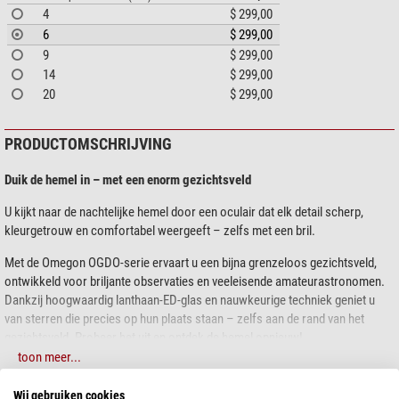
4
$ 299,00
6
$ 299,00
9
$ 299,00
14
$ 299,00
20
$ 299,00
PRODUCTOMSCHRIJVING
Duik de hemel in – met een enorm gezichtsveld
U kijkt naar de nachtelijke hemel door een oculair dat elk detail scherp,
kleurgetrouw en comfortabel weergeeft – zelfs met een bril.
Met de Omegon OGDO-serie ervaart u een bijna grenzeloos gezichtsveld,
ontwikkeld voor briljante observaties en veeleisende amateurastronomen.
Dankzij hoogwaardig lanthaan-ED-glas en nauwkeurige techniek geniet u
van sterren die precies op hun plaats staan – zelfs aan de rand van het
gezichtsveld. Probeer het uit en ontdek de hemel opnieuw!
toon meer...
Voordelen in één oogopslag:
Wij gebruiken cookies