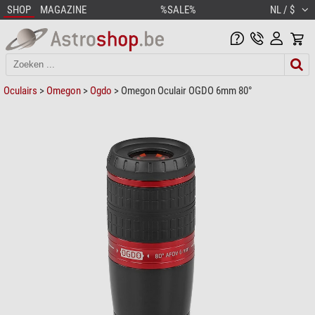
SHOP
MAGAZINE
%SALE%
NL / $
Oculairs
>
Omegon
>
Ogdo
> Omegon Oculair OGDO 6mm 80°