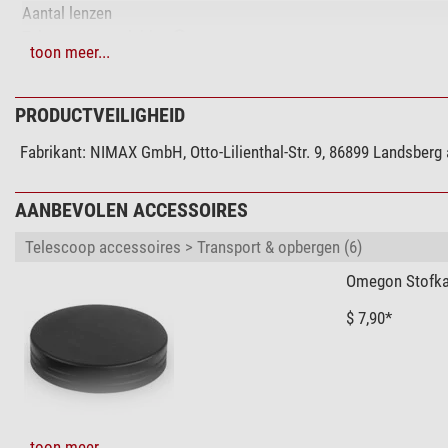
Aantal lenzen
Telescoop aansluiting
toon meer...
Bijzonderheden
Verstelbare oogschelp
PRODUCTVEILIGHEID
Filterdraad
Fabrikant:
NIMAX GmbH, Otto-Lilienthal-Str. 9, 86899 Landsberg
inert gas charge
Waterdicht
AANBEVOLEN ACCESSOIRES
Uitrusting
Transporttas
Telescoop accessoires > Transport & opbergen (6)
Omegon Stofka
Algemeen
Kleur
$ 7,90*
Type
Ontwerp
Hoogte (mm)
Gewicht (g)
Diameter (mm)
+ Toon meer accessoires in deze categorie: 5
toon meer...