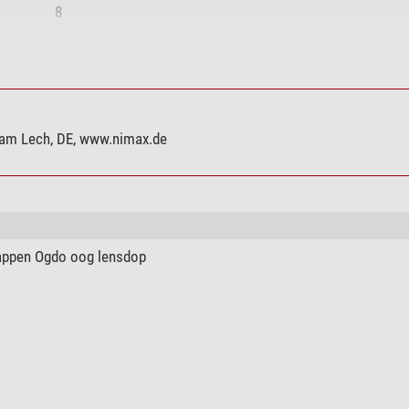
8
1,25" & 2"
ja (Roteerbaar)
ja
 am Lech, DE, www.nimax.de
nee
ja
ja
ppen Ogdo oog lensdop
zwart
Oculair
UWA
136
540
60