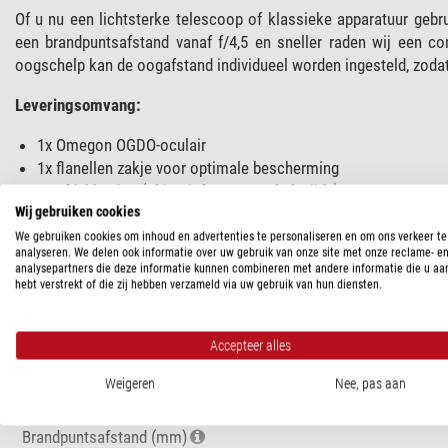
Of u nu een lichtsterke telescoop of klassieke apparatuur geb
een brandpuntsafstand vanaf f/4,5 en sneller raden wij een c
oogschelp kan de oogafstand individueel worden ingesteld, zodat e
Leveringsomvang:
1x Omegon OGDO-oculair
1x flanellen zakje voor optimale bescherming
2x afdekkapjes (objectief- en oogschelpzijde)
Wij gebruiken cookies
We gebruiken cookies om inhoud en advertenties te personaliseren en om ons verkeer te
analyseren. We delen ook informatie over uw gebruik van onze site met onze reclame- e
SPECIFICATIES
analysepartners die deze informatie kunnen combineren met andere informatie die u aa
hebt verstrekt of die zij hebben verzameld via uw gebruik van hun diensten.
Capaciteit
Beeldveld (°)
Accepteer alles
Eye relief (mm)
Weigeren
Nee, pas aan
Aantal groepen
Optiek coating
Brandpuntsafstand (mm)