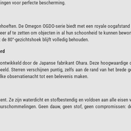
kingen voor perfecte bescherming.
behoeften. De Omegon OGDO-serie biedt met een royale oogafstand
t meer af te zetten om objecten in al hun schoonheid te kunnen bewo
 de 80°-gezichtshoek blijft volledig behouden.
erd
 ontwikkeld door de Japanse fabrikant Ohara. Deze hoogwaardige o
eeld. Sterren verschijnen puntig, zelfs aan de rand van het brede g
elke observatienacht tot een belevenis maken.
nt. Ze zijn waterdicht en stofbestendig en voldoen aan alle eisen 
uurschommelingen. Geen dauw, geen stof, geen compromissen: de