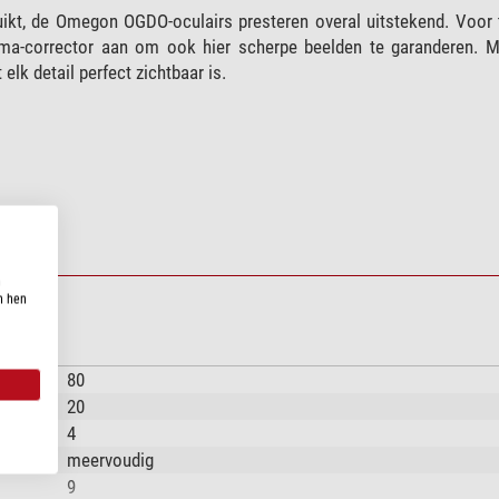
ruikt, de Omegon OGDO-oculairs presteren overal uitstekend. Voor
oma-corrector aan om ook hier scherpe beelden te garanderen. M
lk detail perfect zichtbaar is.
n
n hen
80
20
4
meervoudig
9