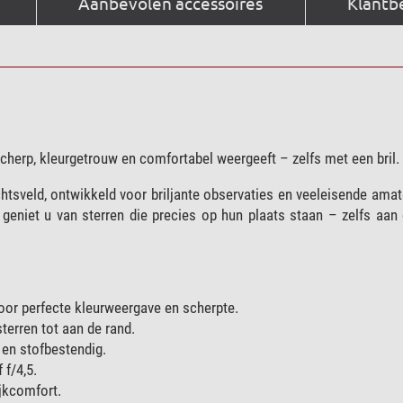
Aanbevolen accessoires
Klantb
 scherp, kleurgetrouw en comfortabel weergeeft – zelfs met een bril.
htsveld, ontwikkeld voor briljante observaties en veeleisende ama
geniet u van sterren die precies op hun plaats staan – zelfs aan 
voor perfecte kleurweergave en scherpte.
terren tot aan de rand.
 en stofbestendig.
 f/4,5.
jkcomfort.