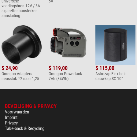
universele
5A
voedingsbron 12V / 6A
sigarettenaansterker-
aansluiting
$ 24,90
$ 119,00
$ 115,00
Omegon Adapters
Omegon Powertank
Astrozap Flexibele
neusstuk T-2 naar 1,25
7Ah (84Wh)
dauwkap SC 10"
BEVEILIGING & PRIVACY
Voorwaarden
Imprint
Privacy
Take-back & Recycling