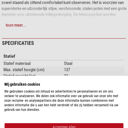
zowel staand als zittend comfortabel kunt observeren. Het is voorzien van
supersterke en uitzonderlijk stijve, verchroomde, stalen poten met een grote
diameter voor uitstekende trillingsdemping. De telescoop kan worden
gemonteerd in hoogte-azimut (verticaal-horizontaal) modus of kan
toon meer...
equatoriaal (polair) worden uitgelijnd met behulp van een optioneel
verkrijgbare Meade Ultrawedge.
SPECIFICATIES
De Meade Giant Field Tripod wordt geleverd met de Meade 12" en 14" LX200-
ACF.
Statief
Statief materiaal
Staal
Max. statief hoogte (cm)
137
Statief gewicht (kg)
23
Min. statiefhoogte (cm)
86
Wij gebruiken cookies
We gebruiken cookies om inhoud en advertenties te personaliseren en om ons
Algemeen
verkeer te analyseren. We delen ook informatie over uw gebruik van onze site met
Kleur
zwart
onze reclame- en analysepartners die deze informatie kunnen combineren met
andere informatie die u aan hen hebt verstrekt of die zij hebben verzameld via uw
gebruik van hun diensten.
PRODUCTVEILIGHEID
Accepteer alles