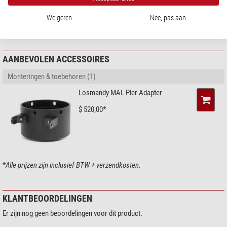
Fabrikant:
Meade Acquisition Corp. / Sea Freight, 89 Hangar Way, CA
95076 Watsonville, US,
info@meade.com
Weigeren
Nee, pas aan
Verantwoordelijke persoon:
NIMAX GmbH, Otto-Lilienthal-Str. 9, 86899
Landsberg am Lech, DE,
info@nimax.de
AANBEVOLEN ACCESSOIRES
Monteringen & toebehoren (1)
Losmandy MAL Pier Adapter
$ 520,00*
*
Alle prijzen zijn inclusief BTW + verzendkosten.
KLANTBEOORDELINGEN
Er zijn nog geen beoordelingen voor dit product.