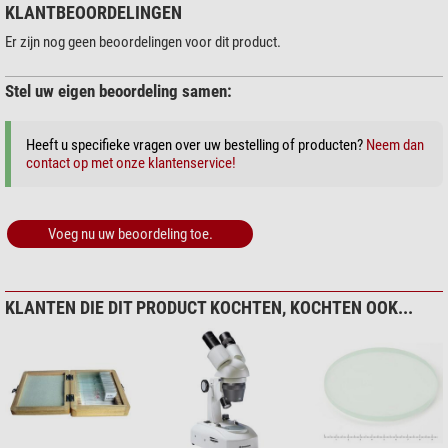
Geschikt vanaf
9
Safe Easy Cam Filter
KLANTBEOORDELINGEN
$ 6,90*
Geschikt voor
Er zijn nog geen beoordelingen voor dit product.
Gevorderd
-
Professionals
-
Stel uw eigen beoordeling samen:
Beginners
ja
+ Toon meer accessoires in deze categorie: 2
Heeft u specifieke vragen over uw bestelling of producten?
Neem dan
Toepassingsgebied
Onderhoud > Lens cleaners (4)
contact op met onze klantenservice!
Hobby
ja
Zoomion reinigingssysteem
Onderwijs
ja
$ 1,90*
Voeg nu uw beoordeling toe.
Toepassing
+ Toon meer accessoires in deze categorie: 3
Interference contrast
-
Metallurgie
ja (-)
Onderhoud > Andere (2)
KLANTEN DIE DIT PRODUCT KOCHTEN, KOCHTEN OOK...
Materiaal-technologie
ja
Omegon microvezel
reinigingsdoekje 20cm x 20cm
$ 6,90*
+ Toon meer accessoires in deze categorie: 1
*
Alle prijzen zijn inclusief BTW + verzendkosten.