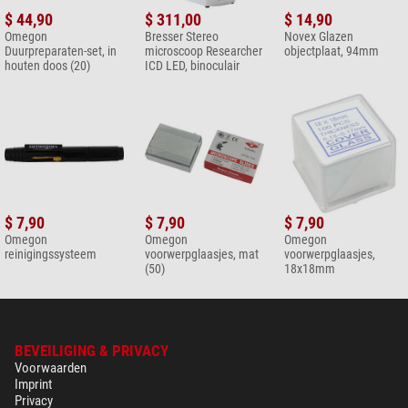
$ 44,90
$ 311,00
$ 14,90
Omegon
Bresser Stereo
Novex Glazen
Duurpreparaten-set, in
microscoop Researcher
objectplaat, 94mm
houten doos (20)
ICD LED, binoculair
$ 7,90
$ 7,90
$ 7,90
Omegon
Omegon
Omegon
reinigingssysteem
voorwerpglaasjes, mat
voorwerpglaasjes,
(50)
18x18mm
BEVEILIGING & PRIVACY
Voorwaarden
Imprint
Privacy