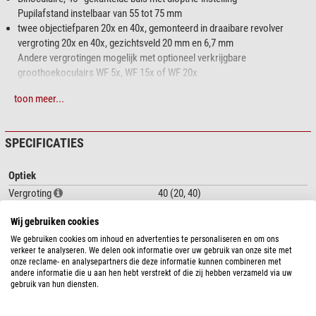
Pupilafstand instelbaar van 55 tot 75 mm
twee objectiefparen 20x en 40x, gemonteerd in draaibare revolver
vergroting 20x en 40x, gezichtsveld 20 mm en 6,7 mm
Andere vergrotingen mogelijk met optioneel verkrijgbare
groothoekoculairs WF 5x, WF 15x of WF 20x
Voet van metaallegering, oppervlak grijs-wit ingebakken lak
toon meer...
Tandwielaandrijving met slipkoppeling, verstelbereik 40 mm
Verwisselbare zwart-witte objectplaat met twee objectklemmen
LED-opwaartse en doorvallende verlichting
SPECIFICATIES
LED-doorlichting met geïntegreerde reflector
De energie van de accu's is voldoende voor 35 uur continu gebruik
Optiek
Wordt geleverd met drie oplaadbare 200 mA NiMh-accu's en een 200 mA-
oplader
Vergroting
40 (20, 40)
Compleet met stofhoes in styroporverpakking
Oculair
10 (Wide-angle oculair)
Wij gebruiken cookies
Condensor
-
Lamp type
LED (Extra: halogeenlampje, 12 V/10
We gebruiken cookies om inhoud en advertenties te personaliseren en om ons
verkeer te analyseren. We delen ook informatie over uw gebruik van onze site met
W)
onze reclame- en analysepartners die deze informatie kunnen combineren met
Belichting
Gereflecteerd licht en doorvallend
andere informatie die u aan hen hebt verstrekt of die zij hebben verzameld via uw
licht
gebruik van hun diensten.
Image scale
2, 4
toon meer...