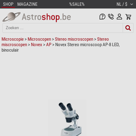
SHOP
MAGAZINE
%SALE%
NL / $
Microscopie
>
Microscopen
>
Stereo miscroscopen
>
Stereo
miscroscopen
>
Novex
>
AP
> Novex Stereo microscoop AP-8 LED,
binoculair