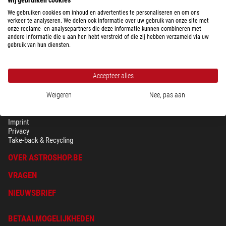
We gebruiken cookies om inhoud en advertenties te personaliseren en om ons
verkeer te analyseren. We delen ook informatie over uw gebruik van onze site met
onze reclame- en analysepartners die deze informatie kunnen combineren met
andere informatie die u aan hen hebt verstrekt of die zij hebben verzameld via uw
gebruik van hun diensten.
Accepteer alles
Weigeren
Nee, pas aan
BEVEILIGING & PRIVACY
Voorwaarden
Imprint
Privacy
Take-back & Recycling
OVER ASTROSHOP.BE
VRAGEN
NIEUWSBRIEF
BETAALMOGELIJKHEDEN