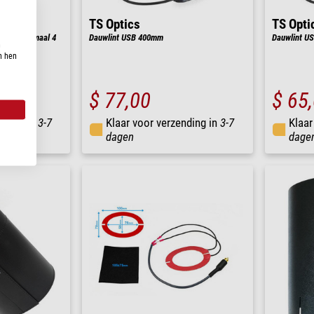
TS Optics
TS Opti
voor maximaal 4
Dauwlint USB 400mm
Dauwlint U
n
n
n hen
0
$ 77,00
$ 65
nding in
3-7
Klaar voor verzending in
3-7
Klaar
dagen
dage