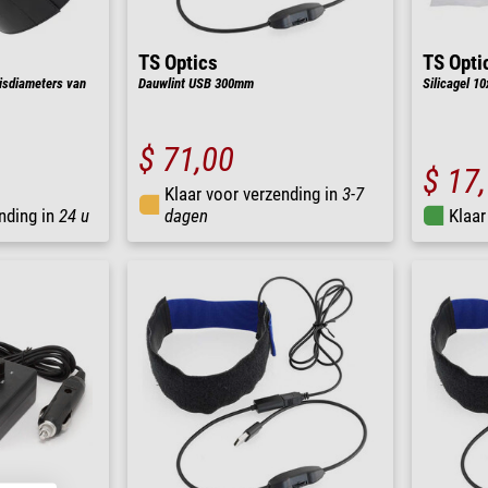
TS Optics
TS Opti
isdiameters van
Dauwlint USB 300mm
Silicagel 1
$ 71,00
$ 17
Klaar voor verzending in
3-7
nding in
24 u
dagen
Klaar