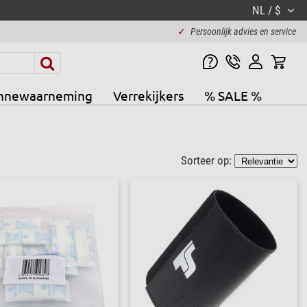
NL / $
✓
Persoonlijk advies en service
nnewaarneming
Verrekijkers
% SALE %
Sorteer op: