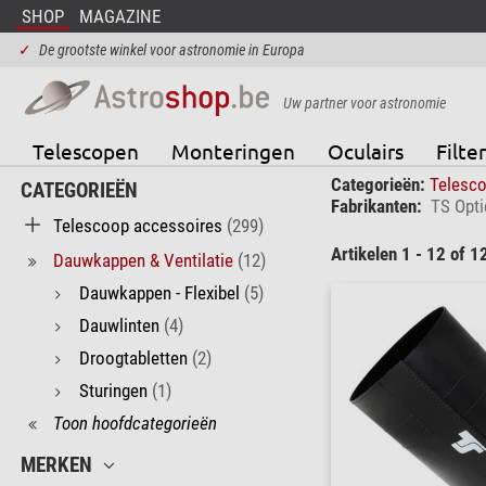
SHOP
MAGAZINE
✓
De grootste winkel voor astronomie in Europa
Uw partner voor astronomie
Telescopen
Monteringen
Oculairs
Filter
Categorieën:
Telesc
CATEGORIEËN
Fabrikanten:
TS Opti
Telescoop accessoires
(299)
Artikelen 1 - 12 of 1
Dauwkappen & Ventilatie
(12)
Dauwkappen - Flexibel
(5)
Dauwlinten
(4)
Droogtabletten
(2)
Sturingen
(1)
Toon hoofdcategorieën
MERKEN