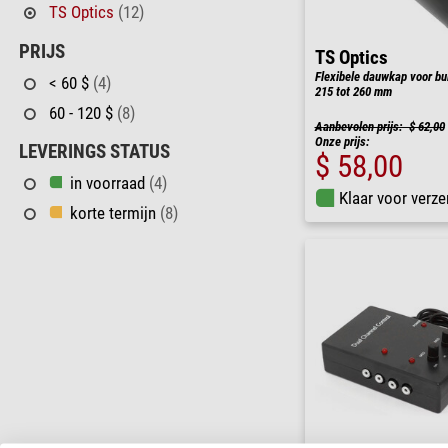
TS Optics
(12)
PRIJS
TS Optics
Flexibele dauwkap voor bu
< 60 $
(4)
215 tot 260 mm
60 - 120 $
(8)
Aanbevolen prijs: $ 62,00
Onze prijs:
LEVERINGS STATUS
$ 58,00
in voorraad
(4)
Klaar voor verze
korte termijn
(8)