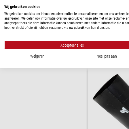
Wij gebruiken cookies
TS Optics
We gebruiken cookies om inhoud en advertenties te personaliseren en om ons verkeer te
Sturingen Bedieningskast 
analyseren. We delen ook informatie over uw gebruik van onze site met onze reclame- e
Dauwlinten of Dauwkappe
analysepartners die deze informatie kunnen combineren met andere informatie die u aa
hebt verstrekt of die zij hebben verzameld via uw gebruik van hun diensten.
Aanbevolen prijs: $ 149,0
Onze prijs:
$ 115,00
Accepteer alles
Klaar voor verze
dagen
Weigeren
Nee, pas aan