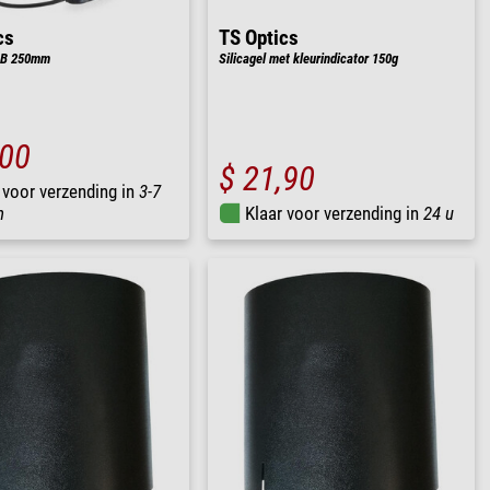
cs
TS Optics
SB 250mm
Silicagel met kleurindicator 150g
,00
$ 21,90
 voor verzending in
3-7
n
Klaar voor verzending in
24 u