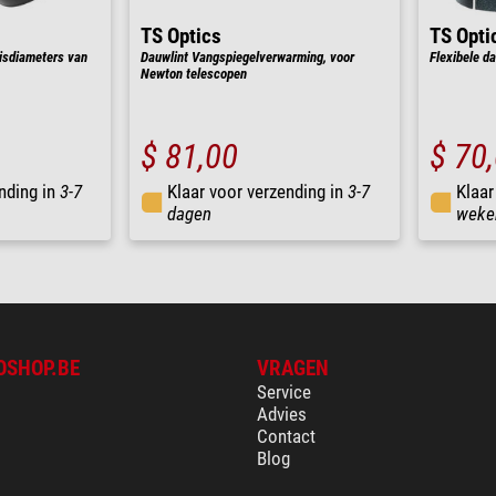
TS Optics
TS Opti
isdiameters van
Dauwlint Vangspiegelverwarming, voor
Flexibele 
Newton telescopen
$ 81,00
$ 70
nding in
3-7
Klaar voor verzending in
3-7
Klaar
dagen
weke
OSHOP.BE
VRAGEN
Service
Advies
Contact
Blog