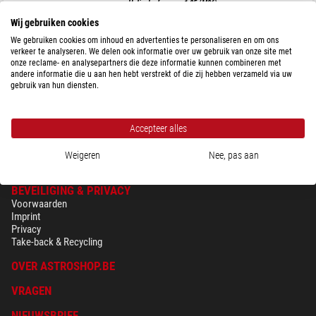
Helische focuser, 1,25 (M36)
Wij gebruiken cookies
We gebruiken cookies om inhoud en advertenties te personaliseren en om ons
verkeer te analyseren. We delen ook informatie over uw gebruik van onze site met
onze reclame- en analysepartners die deze informatie kunnen combineren met
$ 115,00
andere informatie die u aan hen hebt verstrekt of die zij hebben verzameld via uw
gebruik van hun diensten.
Klaar voor verzending in
24 u
Accepteer alles
Weigeren
Nee, pas aan
BEVEILIGING & PRIVACY
Voorwaarden
Imprint
Privacy
Take-back & Recycling
OVER ASTROSHOP.BE
VRAGEN
NIEUWSBRIEF