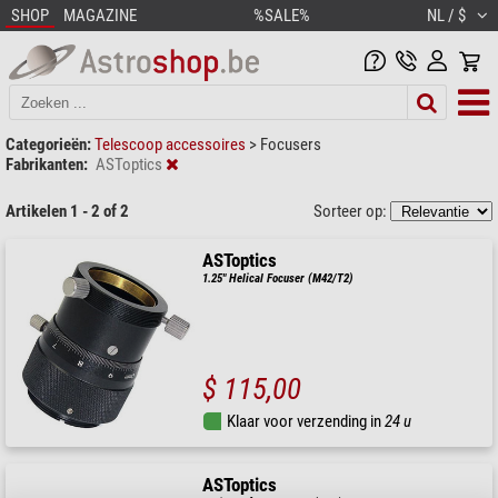
SHOP
MAGAZINE
%SALE%
NL / $
Categorieën:
Telescoop accessoires
>
Focusers
Fabrikanten:
ASToptics
Artikelen 1 - 2 of 2
Sorteer op:
ASToptics
1.25" Helical Focuser (M42/T2)
$ 115,00
Klaar voor verzending in
24 u
ASToptics