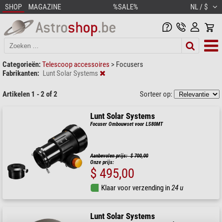
SHOP
MAGAZINE
%SALE%
NL / $
Categorieën:
Telescoop accessoires
>
Focusers
Fabrikanten:
Lunt Solar Systems
Artikelen 1 - 2 of 2
Sorteer op:
Lunt Solar Systems
Focuser Ombouwset voor LS80MT
Aanbevolen prijs: $ 700,00
Onze prijs:
$ 495,00
Klaar voor verzending in
24 u
Lunt Solar Systems