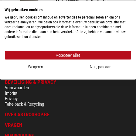
Adapter LS60/80T naar Feather Touch focuser
Wij gebruiken cookies
We gebruiken cookies om inhoud en advertenties te personaliseren en om ons
verkeer te analyseren. We delen ook informatie over uw gebruik van onze site met
onze reclame- en analysepartners die deze informatie kunnen combineren met
$ 114,00
andere informatie die u aan hen hebt verstrekt of die zij hebben verzameld via uw
gebruik van hun diensten.
Klaar voor verzending in
24 u
Accepteer alles
Weigeren
Nee, pas aan
BEVEILIGING & PRIVACY
Voorwaarden
Imprint
Privacy
Take-back & Recycling
OVER ASTROSHOP.BE
VRAGEN
NIEUWSBRIEF