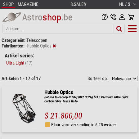
SHOP
MAGAZINE
%SALE%
NL / $
Categorieën:
Telescopen
Fabrikanten:
Hubble Optics
Artikel series:
Ultra Light
(17)
Artikelen 1 - 17 of 17
Sorteer op:
Hubble Optics
Dobson telescoop N 607/2012 UL24g f/3.3 Premium Ultra Light
Carbon Fiber Truss GoTo
$ 21.800,00
Klaar voor verzending in
6-10 weken