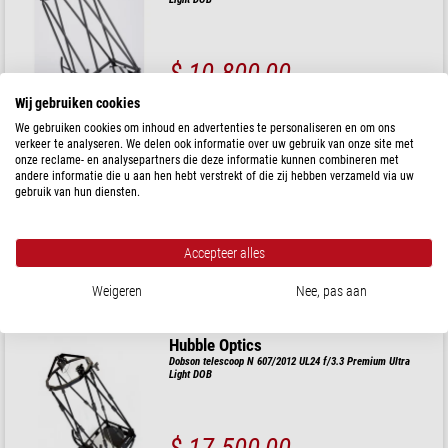
$ 10.800,00
Klaar voor verzending in
6-10 weken
Wij gebruiken cookies
We gebruiken cookies om inhoud en advertenties te personaliseren en om ons
verkeer te analyseren. We delen ook informatie over uw gebruik van onze site met
Hubble Optics
onze reclame- en analysepartners die deze informatie kunnen combineren met
Dobson telescoop N 457/2058 UL18g f/4.5 Premium Ultra
andere informatie die u aan hen hebt verstrekt of die zij hebben verzameld via uw
Light GoTo
gebruik van hun diensten.
$ 10.100,00
Accepteer alles
Klaar voor verzending in
3-6 maanden
Weigeren
Nee, pas aan
Hubble Optics
Dobson telescoop N 607/2012 UL24 f/3.3 Premium Ultra
Light DOB