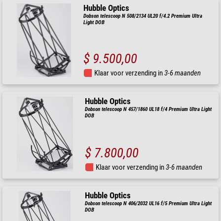
Hubble Optics
Dobson telescoop N 508/2134 UL20 f/4.2 Premium Ultra
Light DOB
$ 9.500,00
Klaar voor verzending in
3-6 maanden
Hubble Optics
Dobson telescoop N 457/1860 UL18 f/4 Premium Ultra Light
DOB
$ 7.800,00
Klaar voor verzending in
3-6 maanden
Hubble Optics
Dobson telescoop N 406/2032 UL16 f/5 Premium Ultra Light
DOB