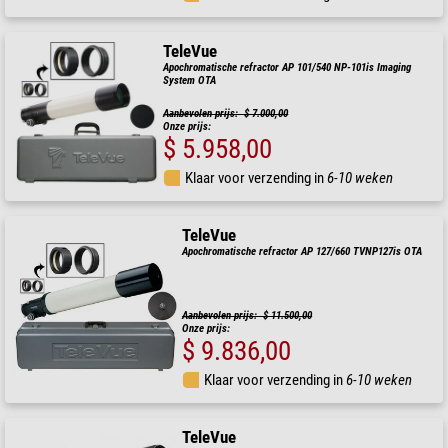
TeleVue
Apochromatische refractor AP 101/540 NP-101is Imaging
System OTA
Aanbevolen prijs: $ 7.000,00
Onze prijs:
$ 5.958,00
Klaar voor verzending in
6-10 weken
TeleVue
Apochromatische refractor AP 127/660 TVNP127is OTA
Aanbevolen prijs: $ 11.500,00
Onze prijs:
$ 9.836,00
Klaar voor verzending in
6-10 weken
TeleVue