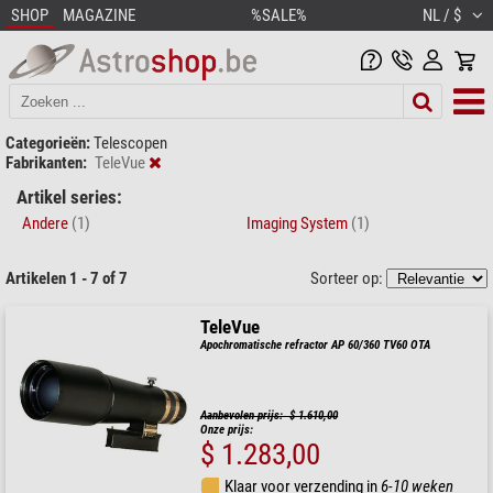
SHOP
MAGAZINE
%SALE%
NL / $
Categorieën:
Telescopen
Fabrikanten:
TeleVue
Artikel series:
Andere
(1)
Imaging System
(1)
Artikelen 1 - 7 of 7
Sorteer op:
TeleVue
Apochromatische refractor AP 60/360 TV60 OTA
Aanbevolen prijs: $ 1.610,00
Onze prijs:
$ 1.283,00
Klaar voor verzending in
6-10 weken