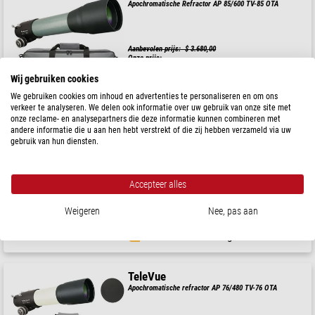
Apochromatische Refractor AP 85/600 TV-85 OTA
Aanbevolen prijs: $ 3.680,00
Onze prijs:
$ 3.173,00
Wij gebruiken cookies
Klaar voor verzending in
6-10 weken
We gebruiken cookies om inhoud en advertenties te personaliseren en om ons
verkeer te analyseren. We delen ook informatie over uw gebruik van onze site met
onze reclame- en analysepartners die deze informatie kunnen combineren met
andere informatie die u aan hen hebt verstrekt of die zij hebben verzameld via uw
TeleVue
gebruik van hun diensten.
Apochromatische refractor AP 85/600 TV-85 OTA
Accepteer alles
Aanbevolen prijs: $ 3.680,00
Onze prijs:
$ 3.173,00
Weigeren
Nee, pas aan
Klaar voor verzending in
6-10 weken
TeleVue
Apochromatische refractor AP 76/480 TV-76 OTA