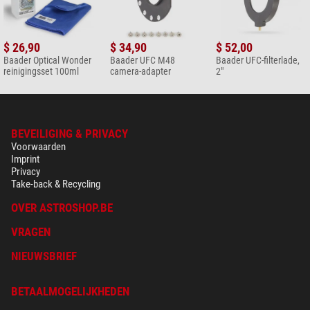
$ 26,90
$ 34,90
$ 52,00
Baader Optical Wonder
Baader UFC M48
Baader UFC-filterlade,
reinigingsset 100ml
camera-adapter
2"
BEVEILIGING & PRIVACY
Voorwaarden
Imprint
Privacy
Take-back & Recycling
OVER ASTROSHOP.BE
VRAGEN
NIEUWSBRIEF
BETAALMOGELIJKHEDEN