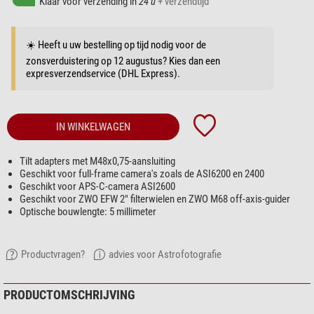
Klaar voor verzending in
24 u
+ verzendtijd
☀️ Heeft u uw bestelling op tijd nodig voor de
zonsverduistering op 12 augustus? Kies dan een
expresverzendservice (DHL Express).
IN WINKELWAGEN
Tilt adapters met M48x0,75-aansluiting
Geschikt voor full-frame camera's zoals de ASI6200 en 2400
Geschikt voor APS-C-camera ASI2600
Geschikt voor ZWO EFW 2" filterwielen en ZWO M68 off-axis-guider
Optische bouwlengte: 5 millimeter
Productvragen?
advies voor Astrofotografie
PRODUCTOMSCHRIJVING