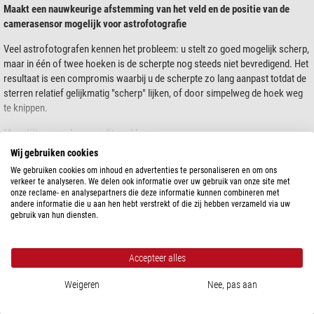
Maakt een nauwkeurige afstemming van het veld en de positie van de
camerasensor mogelijk voor astrofotografie
Veel astrofotografen kennen het probleem: u stelt zo goed mogelijk scherp,
maar in één of twee hoeken is de scherpte nog steeds niet bevredigend. Het
resultaat is een compromis waarbij u de scherpte zo lang aanpast totdat de
sterren relatief gelijkmatig "scherp" lijken, of door simpelweg de hoek weg
te knippen.
Mogelijke oorzaken van dit probleem:
toon meer...
Wij gebruiken cookies
een lichte scheve stand van de camerasensor (enkele fracties van een
We gebruiken cookies om inhoud en advertenties te personaliseren en om ons
millimeter zijn al voldoende)
verkeer te analyseren. We delen ook informatie over uw gebruik van onze site met
een kanteling van de focuser
SPECIFICATIES
onze reclame- en analysepartners die deze informatie kunnen combineren met
een lichte scheve stand van het beeldvlak van de telescoop (komt zeer
andere informatie die u aan hen hebt verstrekt of die zij hebben verzameld via uw
gebruik van hun diensten.
vaak voor bij Newton-telescopen)
Capaciteit
een kanteling van de accessoires aan de oculairzijde bij de klem
Telescoop aansluiting
M48
De oplossing:
met de kantelflens (tilter) past u de chip van de camera
Aansluiting aan camera zijde
M48
Accepteer alles
eenvoudig aan het gezichtsveld van de telescoop aan, ongeacht de oorzaak
Optische lengte (mm)
5
Weigeren
Nee, pas aan
van de kanteling. U hoeft dan alleen maar de oriëntatie van de gehele
adapter, correctors en camera te behouden.
Algemeen