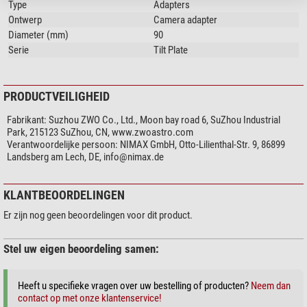
Type
Adapters
En zo werkt het: de beste manier is een eenmalige kalibratie door middel van
Ontwerp
Camera adapter
testopnames. Identificeer de "slechte hoek" en begin vervolgens met het
Diameter (mm)
90
verstellen van de kantelflens:
Serie
Tilt Plate
Draai de contramutsschroeven los
Verstel de stelschroeven in de richting waarin u de beeldverslechtering
ziet.
PRODUCTVEILIGHEID
Maak de volgende testopname – als er een verslechtering is opgetreden,
Fabrikant:
Suzhou ZWO Co., Ltd., Moon bay road 6, SuZhou Industrial
zit u in de verkeerde richting – draai dan gewoon in de
Park, 215123 SuZhou, CN, www.zwoastro.com
tegenovergestelde richting – bij een verbetering bent u op de goede weg.
Verantwoordelijke persoon:
NIMAX GmbH, Otto-Lilienthal-Str. 9, 86899
Bij een bevredigend resultaat draait u de contraschroeven weer vast –
Landsberg am Lech, DE,
info@nimax.de
klaar.
Met deze methode kunt u overigens ook storende
Newtonringen bij H-
KLANTBEOORDELINGEN
alpha-opnames
van de zon verwijderen.
Er zijn nog geen beoordelingen voor dit product.
Stel uw eigen beoordeling samen:
Heeft u specifieke vragen over uw bestelling of producten?
Neem dan
contact op met onze klantenservice!