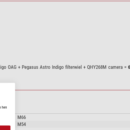
igo OAG + Pegasus Astro Indigo filterwiel + QHY268M camera =
n
n hen
M66
M54