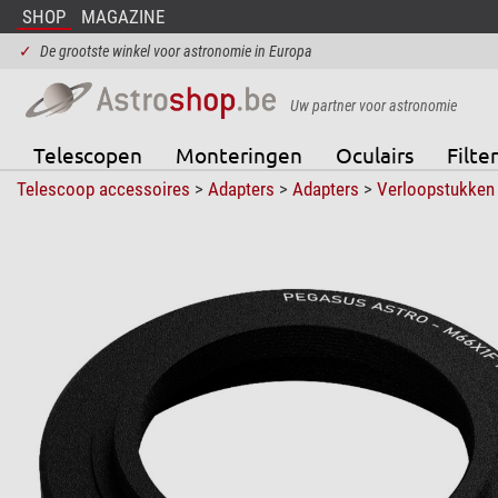
SHOP
MAGAZINE
✓
De grootste winkel voor astronomie in Europa
Uw partner voor astronomie
Telescopen
Monteringen
Oculairs
Filter
Telescoop accessoires
>
Adapters
>
Adapters
>
Verloopstukken 