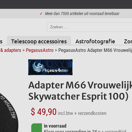
✓
Meer dan 7500 artikelen uit voorraad leverbaar
s
Telescoop accessoires
Astrofotografie
Zo
& adapters
>
PegasusAstro
> PegasusAstro Adapter M66 Vrouwelijk
Adapter M66 Vrouwelijk
Skywatcher Esprit 100)
$ 49,90
incl.btw
+ verzendkosten
in voorraad
Klaar voor verzending in
24 u
+ verzendtijd