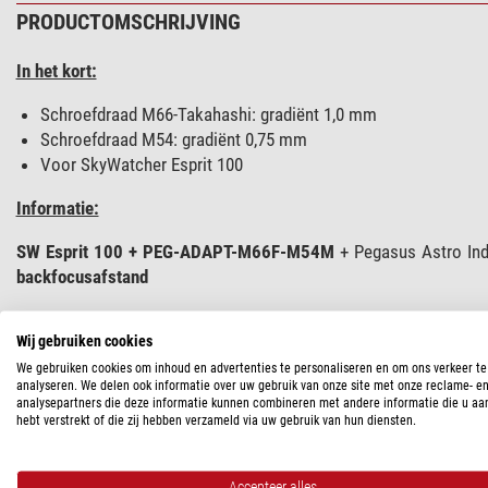
PRODUCTOMSCHRIJVING
In het kort:
Schroefdraad M66-Takahashi: gradiënt 1,0 mm
Schroefdraad M54: gradiënt 0,75 mm
Voor SkyWatcher Esprit 100
Informatie:
SW Esprit 100 + PEG-ADAPT-M66F-M54M
+ Pegasus Astro Ind
backfocusafstand
Wij gebruiken cookies
SPECIFICATIES
We gebruiken cookies om inhoud en advertenties te personaliseren en om ons verkeer te
analyseren. We delen ook informatie over uw gebruik van onze site met onze reclame- e
analysepartners die deze informatie kunnen combineren met andere informatie die u aa
Capaciteit
hebt verstrekt of die zij hebben verzameld via uw gebruik van hun diensten.
Telescoop aansluiting
Aansluiting aan de andere zijde
Accepteer alles