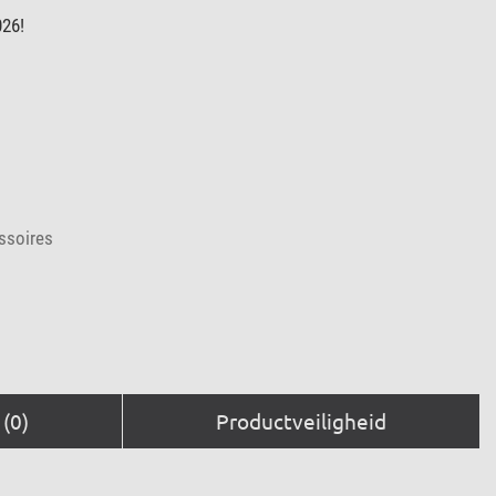
026!
ssoires
(0)
Productveiligheid