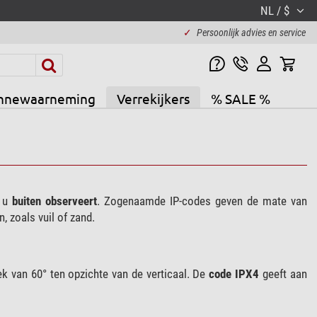
NL / $
✓
Persoonlijk advies en service
nnewaarneming
Verrekijkers
% SALE %
s u
buiten observeert
. Zogenaamde IP-codes geven de mate van
 zoals vuil of zand.
ek van 60° ten opzichte van de verticaal. De
code IPX4
geeft aan