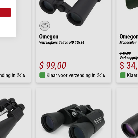
Omegon
Omego
Verrekijkers Talron HD 10x34
Monoculair
$ 49,90
Verkoopprij
$ 99,00
$ 34
nding in
24 u
Klaar voor verzending in
24 u
Klaar