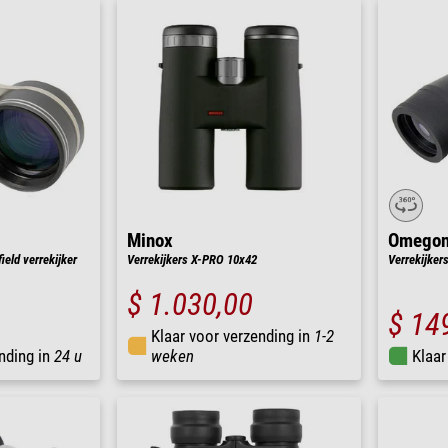
Minox
Omego
ield verrekijker
Verrekijkers X-PRO 10x42
Verrekijker
$ 1.030,00
$ 14
Klaar voor verzending in
1-2
nding in
24 u
weken
Klaar