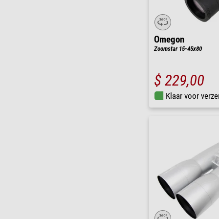
Omegon
Zoomstar 15-45x80
$ 229,00
Klaar voor verze