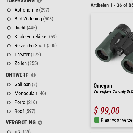
TOEPASSING
Artikelen 1 - 36 of 8
Astronomie
(297)
Bird Watching
(503)
Jacht
(445)
Kinderverrekijker
(59)
Reizen En Sport
(506)
Theater
(172)
Zeilen
(355)
ONTWERP
Galilean
(3)
Omegon
Verrekijkers Curiosity 8x3
Monoculair
(46)
Porro
(216)
$ 99,00
Roof
(597)
Klaar voor verze
VERGROTING
< 7
(39)