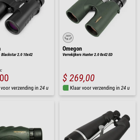
n
Omegon
s Blackstar 2.0 10x42
Verrekijkers Hunter 2.0 8x42 ED
s:
,00
$ 269,00
 voor verzending in
24 u
Klaar voor verzending in
24 u