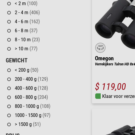
< 2 m
(100)
2 - 4 m
(406)
4 - 6 m
(162)
6 - 8 m
(37)
8 - 10 m
(23)
> 10 m
(77)
Omegon
GEWICHT
Verrekijkers Talron HD 8x
< 200 g
(50)
200 - 400 g
(129)
$ 119,00
400 - 600 g
(128)
Klaar voor verze
600 - 800 g
(204)
800 - 1000 g
(108)
1000 - 1500 g
(97)
> 1500 g
(51)