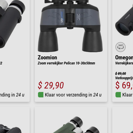
Zoomion
Omego
42
Zoom verrekijker Pelican 10-30x50mm
Verrekijker
$ 89,00
Verkoopprij
$ 29,90
$ 69
nding in
24 u
Klaar voor verzending in
24 u
Klaar