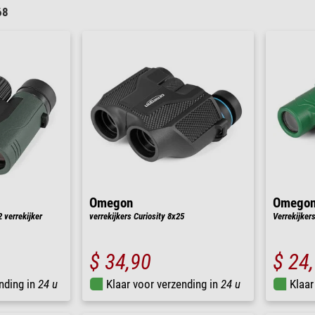
68
Omegon
Omego
2 verrekijker
verrekijkers Curiosity 8x25
Verrekijkers
$ 34,90
$ 24
nding in
24 u
Klaar voor verzending in
24 u
Klaar