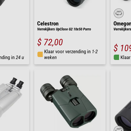
Celestron
Omego
Verrekijkers UpClose G2 10x50 Porro
Verrekijker
$ 72,00
$ 10
Klaar voor verzending in
1-2
nding in
24 u
weken
Klaar