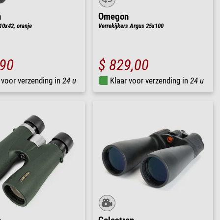
n
Omegon
10x42, oranje
Verrekijkers Argus 25x100
,90
$ 829,00
 voor verzending in
24 u
Klaar voor verzending in
24 u