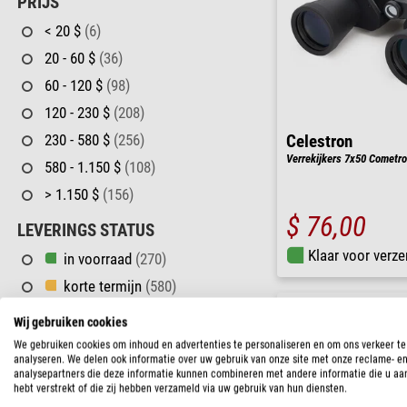
PRIJS
< 20 $
(6)
20 - 60 $
(36)
60 - 120 $
(98)
120 - 230 $
(208)
230 - 580 $
(256)
Celestron
Verrekijkers 7x50 Cometr
580 - 1.150 $
(108)
> 1.150 $
(156)
$ 76,00
LEVERINGS STATUS
Klaar voor verze
in voorraad
(270)
korte termijn
(580)
lange termijn
(18)
Wij gebruiken cookies
We gebruiken cookies om inhoud en advertenties te personaliseren en om ons verkeer te
analyseren. We delen ook informatie over uw gebruik van onze site met onze reclame- e
analysepartners die deze informatie kunnen combineren met andere informatie die u aa
hebt verstrekt of die zij hebben verzameld via uw gebruik van hun diensten.