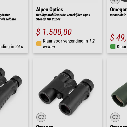
Alpen Optics
Omego
ghtstar
Beeldgestabiliseerde verrekijker Apex
monoculair 
rwisselbare
Steady HD 20x42
$ 1.500,00
$ 49
Klaar voor verzending in
1-2
nding in
24 u
weken
Klaar