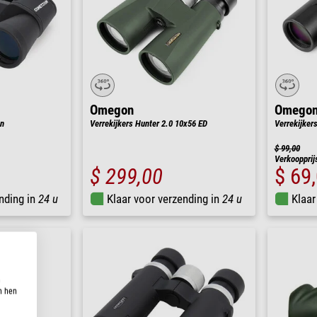
Omegon
Omego
on
Verrekijkers Hunter 2.0 10x56 ED
Verrekijker
$ 99,00
Verkoopprij
$ 299,00
$ 69
nding in
24 u
Klaar voor verzending in
24 u
Klaar
n
n hen