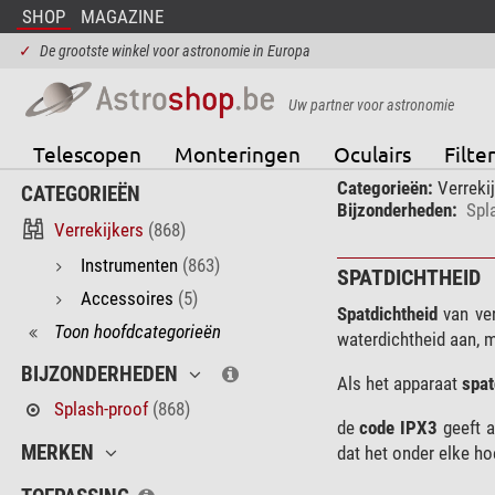
SHOP
MAGAZINE
✓
De grootste winkel voor astronomie in Europa
Uw partner voor astronomie
Telescopen
Monteringen
Oculairs
Filter
Categorieën:
Verreki
CATEGORIEËN
Bijzonderheden:
Spl
Verrekijkers
(868)
Instrumenten
(863)
SPATDICHTHEID
Accessoires
(5)
Spatdichtheid
van ver
Toon hoofdcategorieën
waterdichtheid aan, m
BIJZONDERHEDEN
Als het apparaat
spat
Splash-proof
(868)
de
code IPX3
geeft a
MERKEN
dat het onder elke h