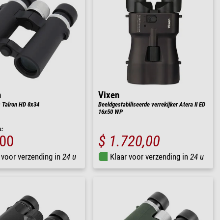
n
Vixen
s Talron HD 8x34
Beeldgestabiliseerde verrekijker Atera II ED
16x50 WP
s:
,00
$ 1.720,00
 voor verzending in
24 u
Klaar voor verzending in
24 u