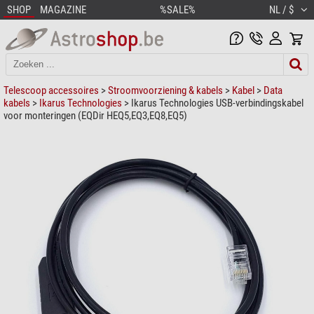
SHOP
MAGAZINE
%SALE%
NL / $
Telescoop accessoires
>
Stroomvoorziening & kabels
>
Kabel
>
Data
kabels
>
Ikarus Technologies
> Ikarus Technologies USB-verbindingskabel
voor monteringen (EQDir HEQ5,EQ3,EQ8,EQ5)