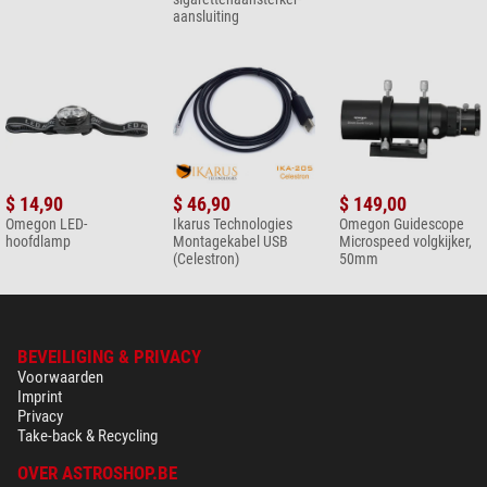
aansluiting
Voeg nu uw beoordeling toe.
$ 14,90
$ 46,90
$ 149,00
Omegon LED-
Ikarus Technologies
Omegon Guidescope
hoofdlamp
Montagekabel USB
Microspeed volgkijker,
(Celestron)
50mm
BEVEILIGING & PRIVACY
Voorwaarden
Imprint
Privacy
Take-back & Recycling
OVER ASTROSHOP.BE