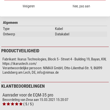
Skywatcher AZ-GTi (via EQDir)
Capaciteit
iOptron
Weigeren
Nee, pas aan
passend voor
EQ3, EQ5, HEQ5, AZEQ5, AZEQ6,
Celestron
EQ6R, EQ8
Meade AudioStar (StarNavigator, ETX, LT, LX65, LX80, LX85, LX90,
LXD75)
Algemeen
Type
Kabel
Ontwerp
Datakabel
PRODUCTVEILIGHEID
Fabrikant:
Ikarus Technologies, Block 5 - Street 4 - Building 19, Bayan, KW,
https://ikarustech.com/
Verantwoordelijke persoon:
NIMAX GmbH, Otto-Lilienthal-Str. 9, 86899
Landsberg am Lech, DE,
info@nimax.de
KLANTBEOORDELINGEN
Aanrader voor de EQM-35 pro
Beoordeling van
Dvoa
aan 15.03.2021 15:20:07
( 5 / 5 )