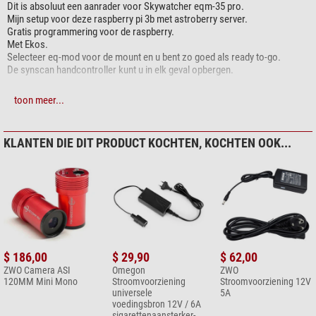
Dit is absoluut een aanrader voor Skywatcher eqm-35 pro.
Mijn setup voor deze raspberry pi 3b met astroberry server.
Gratis programmering voor de raspberry.
Met Ekos.
Selecteer eq-mod voor de mount en u bent zo goed als ready to-go.
De synscan handcontroller kunt u in elk geval opbergen.
Mvg Ralph.
toon meer...
Werkt zoals het moet!
Beoordeling van
A. A.
aan 08.10.2020 09:31:46
KLANTEN DIE DIT PRODUCT KOCHTEN, KOCHTEN OOK...
( 5 / 5 )
Aangesloten op een eqm-35 Pro montering van sky-watcher. EQ ASCOM +
Capture software draait perfect in combinatie met deze kabel. Geen
synscan applicatie of synscan hand controller meer nodig.
Stel uw eigen beoordeling samen:
$ 186,00
$ 29,90
$ 62,00
ZWO Camera ASI
Omegon
ZWO
120MM Mini Mono
Stroomvoorziening
Stroomvoorziening 12V
Heeft u specifieke vragen over uw bestelling of producten?
Neem dan
universele
5A
contact op met onze klantenservice!
voedingsbron 12V / 6A
sigarettenaansterker-