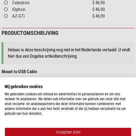
Celestron
$ 46,90
iOptron
$ 46,90
AZ-GTi
$ 46,90
PRODUCTOMSCHRIJVING
Helaas is deze beschrijving nog niet in het Nederlands vertaald. U vindt
hier dus een Engelse artikelbeschrijving.
Mount to USB Cable
Connecting your mount to your StellarMate device or PC is easy. Just
Wij gebruiken cookies
choose the correct cable for your Telescope and plug it into your handbox
We gebruiken cookies om inhoud en advertenties te personaliseren en om ons
(or with EQDir directly into your mount.)
verkeer te analyseren. We delen ook informatie over uw gebruik van onze site met
onze reclame- en analysepartners die deze informatie kunnen combineren met
toon meer...
Cables for the following mounts are available:
andere informatie die u aan hen hebt verstrekt of die zij hebben verzameld via uw
gebruik van hun diensten.
Skywatcher EQ3, EQM35, EQ5, HEQ5, AZEQ5, AZEQ6, EQ6-R, EQ8 (via
EQDir)
SPECIFICATIES
Skywatcher EQ6, Orion Atlas (via EQDir)
Accepteer alles