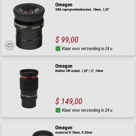
Omegon
SWA supergroothoekoculair, 10mm, 1,25''
$ 99,00
Klaar voor verzending in
24 u
Omegon
Redline SW oculair, 1,25" / 2", 13mm
$ 149,00
Klaar voor verzending in
24 u
Omegon
oculairset K 10mm, K 25mm