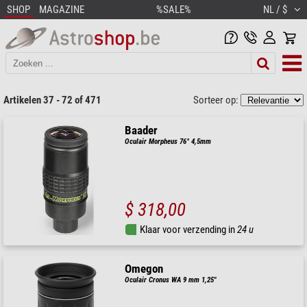
SHOP
MAGAZINE
%SALE%
NL / $
Artikelen 37 - 72 of 471
Sorteer op:
Baader
Oculair Morpheus 76° 4,5mm
$ 318,00
Klaar voor verzending in
24 u
Omegon
Oculair Cronus WA 9 mm 1,25"