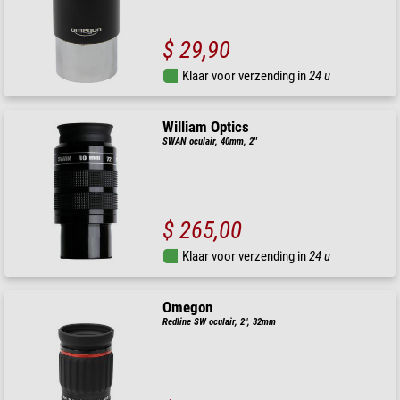
$ 29,90
Klaar voor verzending in
24 u
William Optics
SWAN oculair, 40mm, 2''
$ 265,00
Klaar voor verzending in
24 u
Omegon
Redline SW oculair, 2", 32mm