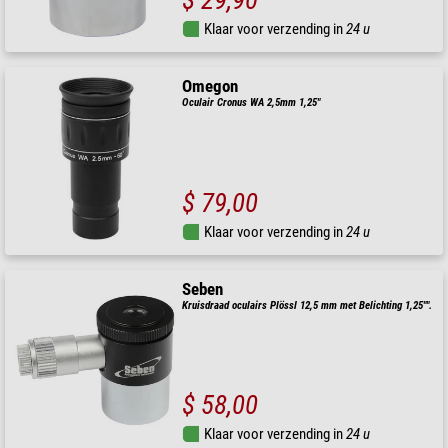
$ 29,90
Klaar voor verzending in
24 u
Omegon
Oculair Cronus WA 2,5mm 1,25"
$ 79,00
Klaar voor verzending in
24 u
Seben
Kruisdraad oculairs Plössl 12,5 mm met Belichting 1,25"".
$ 58,00
Klaar voor verzending in
24 u