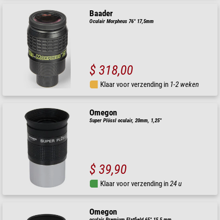
Baader
Oculair Morpheus 76° 17,5mm
$ 318,00
Klaar voor verzending in
1-2 weken
Omegon
Super Plössl oculair, 20mm, 1,25''
$ 39,90
Klaar voor verzending in
24 u
Omegon
oculair Premium Flatfield 65° 15,5 mm