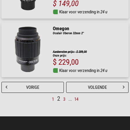
$ 149,00
Klaar voor verzending in
24 u
Omegon
Oculair Oberon 32mm 2''
Aanbevolen prijs: $ 289,00
Onze prijs:
$ 229,00
Klaar voor verzending in
24 u
VORIGE
VOLGENDE
2
1
3
...
14