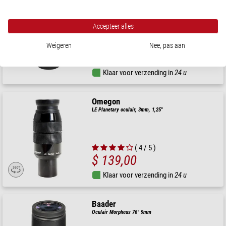
Redline SW oculair, 1,25" / 2", 8mm
Accepteer alles
Weigeren
Nee, pas aan
$ 149,00
Klaar voor verzending in
24 u
Omegon
LE Planetary oculair, 3mm, 1,25"
( 4 / 5 )
$ 139,00
Klaar voor verzending in
24 u
Baader
Oculair Morpheus 76° 9mm