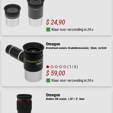
$ 24,90
Klaar voor verzending in
24 u
Omegon
Kruisdraad oculairs Dradenkruisoculair, 12mm, verlicht
( 1 / 5 )
$ 59,00
Klaar voor verzending in
24 u
Omegon
Redline SW oculair, 1,25" / 2", 5mm