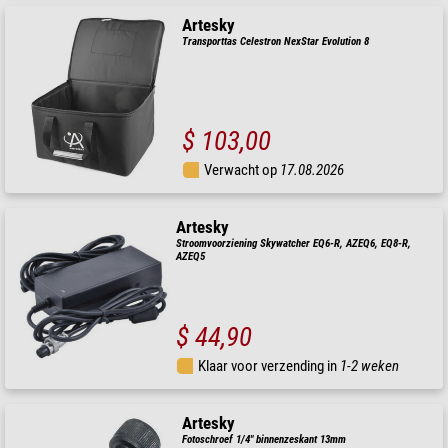
Artesky
Transporttas Celestron NexStar Evolution 8
$ 103,00
Verwacht op
17.08.2026
Artesky
Stroomvoorziening Skywatcher EQ6-R, AZEQ6, EQ8-R,
AZEQ5
$ 44,90
Klaar voor verzending in
1-2 weken
Artesky
Fotoschroef 1/4" binnenzeskant 13mm