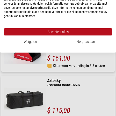
$ 87,00
verkeer te analyseren. We delen ook informatie over uw gebruik van onze site met
onze reclame- en analysepartners die deze informatie kunnen combineren met
andere informatie die u aan hen hebt verstrekt of die zij hebben verzameld via uw
Klaar voor verzending in
3-5 weken
gebruik van hun diensten.
Artesky
Accepteer alles
Diagonaal spiegel 90° 2"
Weigeren
Nee, pas aan
$ 161,00
Klaar voor verzending in
3-5 weken
Artesky
Transporttas Newton 150/750
$ 115,00