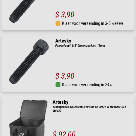
$ 3,90
Klaar voor verzending in
3-5 weken
Artesky
Fotoschroef 1/4" binnenzeskant 19mm
$ 3,90
Klaar voor verzending in
24 u
Artesky
Transporttas Celestron NexStar SE 4/5/6 & NexStar SLT
90/127
$ 92,00