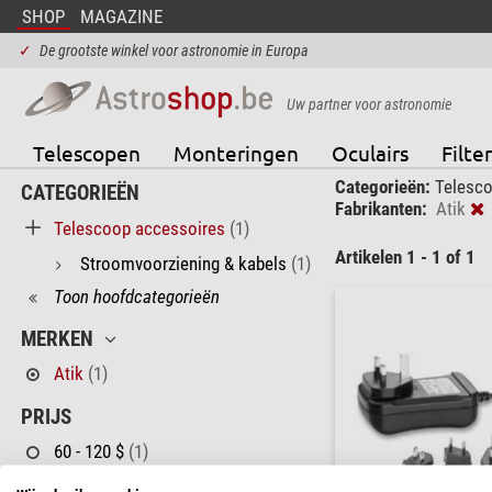
SHOP
MAGAZINE
✓
De grootste winkel voor astronomie in Europa
Uw partner voor astronomie
Telescopen
Monteringen
Oculairs
Filter
Categorieën:
Telesco
CATEGORIEËN
Fabrikanten:
Atik
Telescoop accessoires
(1)
Artikelen 1 - 1 of 1
Stroomvoorziening & kabels
(1)
Toon hoofdcategorieën
MERKEN
Atik
(1)
PRIJS
60 - 120 $
(1)