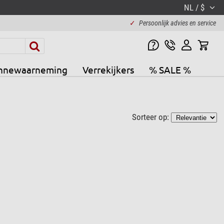
NL / $
✓
Persoonlijk advies en service
nnewaarneming
Verrekijkers
% SALE %
Sorteer op: