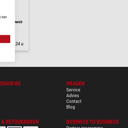
n
n hen
, voor camera's
nding in
24 u
OSHOP.BE
VRAGEN
Service
Advies
Contact
Blog
 & RETOURNEREN
BUSINESS TO BUSINESS
Partner programma