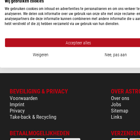
LEVERINGS STATUS
Wij gebruiken cookies
We gebruiken cookies om inhoud en advertenties te personaliseren en om ons verkeer te
in voorraad
(1)
analyseren. We delen ook informatie over uw gebruik van onze site met onze reclame- e
Atik
analysepartners die deze informatie kunnen combineren met andere informatie die u aa
hebt verstrekt of die zij hebben verzameld via uw gebruik van hun diensten.
Stroomvoorziening Voeding
$ 69,00
Accepteer alles
Klaar voor verze
Weigeren
Nee, pas aan
BEVEILIGING & PRIVACY
OVER ASTR
Voorwaarden
Over ons
Imprint
Jobs
Privacy
Sitemap
Take-back & Recycling
Links
BETAALMOGELIJKHEDEN
VERZENDEN