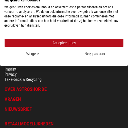
We gebruiken cookies om inhoud en advertenties te personaliseren en om ons
verkeer te analyseren. We delen ook informatie over uw gebruik van onze site met
onze reclame- en analysepartners die deze informatie kunnen combineren met
andere informatie die u aan hen hebt verstrekt of die zij hebben verzameld via uw
gebruik van hun diensten.
Accepteer alles
Weigeren
Nee, pas aan
BEVEILIGING & PRIVACY
Voorwaarden
Imprint
Privacy
Take-back & Recycling
OVER ASTROSHOP.BE
VRAGEN
NIEUWSBRIEF
BETAALMOGELIJKHEDEN