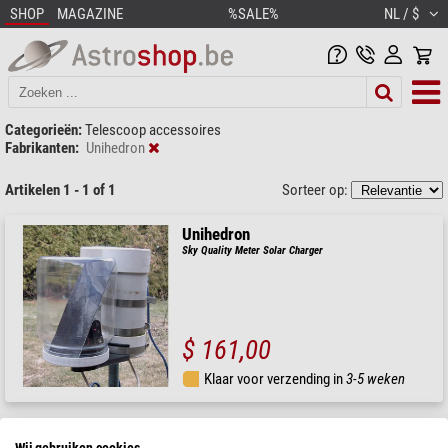
SHOP
MAGAZINE
%SALE%
NL / $
Categorieën:
Telescoop accessoires
Fabrikanten:
Unihedron
Artikelen 1 - 1 of 1
Sorteer op:
Unihedron
Sky Quality Meter Solar Charger
$ 161,00
Klaar voor verzending in
3-5 weken
Wij gebruiken cookies