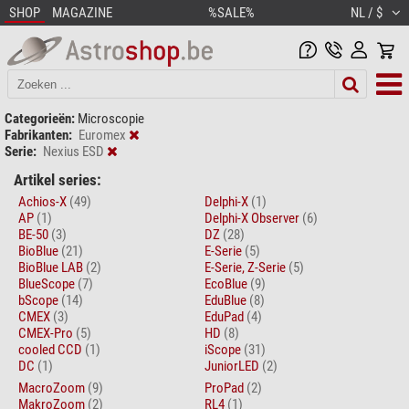
SHOP
MAGAZINE
%SALE%
NL / $
Categorieën:
Microscopie
Fabrikanten:
Euromex
Serie:
Nexius ESD
Artikel series:
Achios-X
(49)
Delphi-X
(1)
AP
(1)
Delphi-X Observer
(6)
BE-50
(3)
DZ
(28)
BioBlue
(21)
E-Serie
(5)
BioBlue LAB
(2)
E-Serie, Z-Serie
(5)
BlueScope
(7)
EcoBlue
(9)
bScope
(14)
EduBlue
(8)
CMEX
(3)
EduPad
(4)
CMEX-Pro
(5)
HD
(8)
cooled CCD
(1)
iScope
(31)
DC
(1)
JuniorLED
(2)
MacroZoom
(9)
ProPad
(2)
MakroZoom
(2)
RL4
(1)