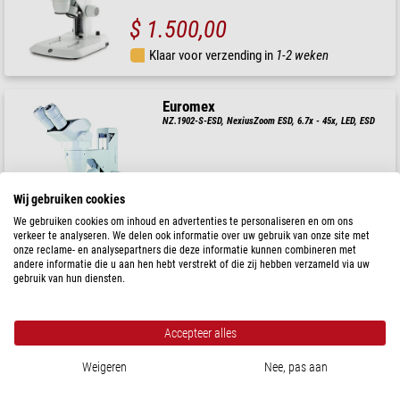
$ 1.500,00
Klaar voor verzending in
1-2 weken
Euromex
NZ.1902-S-ESD, NexiusZoom ESD, 6.7x - 45x, LED, ESD
Wij gebruiken cookies
$ 1.390,00
We gebruiken cookies om inhoud en advertenties te personaliseren en om ons
Klaar voor verzending in
1-2 weken
verkeer te analyseren. We delen ook informatie over uw gebruik van onze site met
onze reclame- en analysepartners die deze informatie kunnen combineren met
andere informatie die u aan hen hebt verstrekt of die zij hebben verzameld via uw
gebruik van hun diensten.
Euromex
NZ.1903-B-ESD, NexiusZoom ESD, 6,7x tot 45x AM Arms
boomstatief, w.o. verlichting, ESD, trino
Accepteer alles
$ 1.990,00
Weigeren
Nee, pas aan
Klaar voor verzending in
1-2 weken