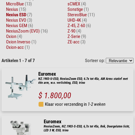
MicroBlue
(13)
sCMEX
(4)
Nexius
(15)
Sonstige
(1)
Nexius ESD
(7)
StereoBlue
(11)
Nexius EVO
(3)
UHD-4K
(4)
Nexius GEM
(6)
Z-45, Z-60
(6)
NexiusZoom (EVO)
(16)
Z-90
(4)
Oxion
(4)
Z-Serie
(9)
Oxion Inverso
(1)
ZE-acc
(3)
Oxion-acc
(1)
Artikelen 1 - 7 of 7
Sorteer op:
Euromex
NZ.1903-U-ESD, NexiusZoom ESD, 6.7x tot 45x, AM Arms statief met
één arm, w.o. verlichting, ESD, trino
$ 1.800,00
Klaar voor verzending in
1-2 weken
Euromex
NexiusZoom, NZ.1903-S-ESD, 6,7x tot 45x, Rek, Doorgelaten licht,
LED 3 W, ESD, trino