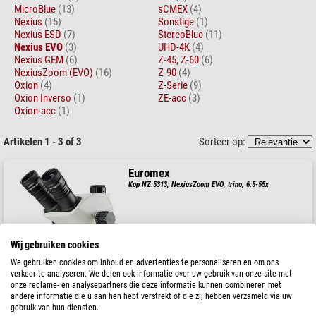
MicroBlue
(13)
sCMEX
(4)
Nexius
(15)
Sonstige
(1)
Nexius ESD
(7)
StereoBlue
(11)
Nexius EVO
(3)
UHD-4K
(4)
Nexius GEM
(6)
Z-45, Z-60
(6)
NexiusZoom (EVO)
(16)
Z-90
(4)
Oxion
(4)
Z-Serie
(9)
Oxion Inverso
(1)
ZE-acc
(3)
Oxion-acc
(1)
Artikelen 1 - 3 of 3
Sorteer op:
Euromex
Kop NZ.5313, NexiusZoom EVO, trino, 6.5-55x
Wij gebruiken cookies
$ 1.120,00
We gebruiken cookies om inhoud en advertenties te personaliseren en om ons
verkeer te analyseren. We delen ook informatie over uw gebruik van onze site met
Klaar voor verzending in
1-2 weken
onze reclame- en analysepartners die deze informatie kunnen combineren met
andere informatie die u aan hen hebt verstrekt of die zij hebben verzameld via uw
gebruik van hun diensten.
Euromex