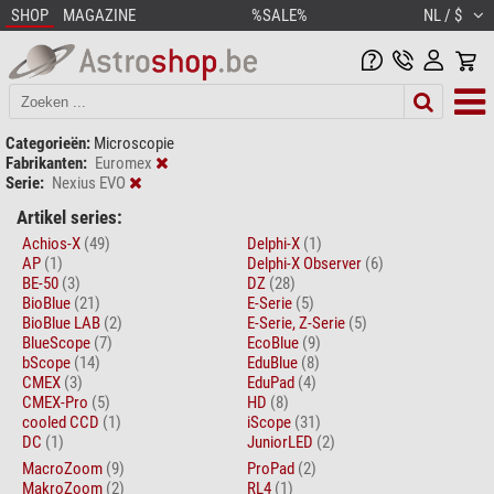
SHOP
MAGAZINE
%SALE%
NL / $
Categorieën:
Microscopie
Fabrikanten:
Euromex
Serie:
Nexius EVO
Artikel series:
Achios-X
(49)
Delphi-X
(1)
AP
(1)
Delphi-X Observer
(6)
BE-50
(3)
DZ
(28)
BioBlue
(21)
E-Serie
(5)
BioBlue LAB
(2)
E-Serie, Z-Serie
(5)
BlueScope
(7)
EcoBlue
(9)
bScope
(14)
EduBlue
(8)
CMEX
(3)
EduPad
(4)
CMEX-Pro
(5)
HD
(8)
cooled CCD
(1)
iScope
(31)
DC
(1)
JuniorLED
(2)
MacroZoom
(9)
ProPad
(2)
MakroZoom
(2)
RL4
(1)