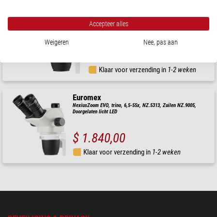
Nexius, kop NZ.5312 EVO, bino, 6.5-55x
Accepteer alles
Weigeren
Nee, pas aan
$ 1.040,00
Klaar voor verzending in
1-2 weken
Euromex
NexiusZoom EVO, trino, 6,5-55x, NZ.5313, Zuilen NZ.9005,
Doorgelaten licht LED
$ 1.840,00
Klaar voor verzending in
1-2 weken