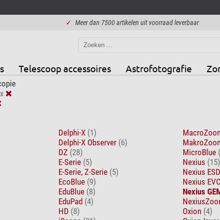
✓
Meer dan 7500 artikelen uit voorraad leverbaar
s
Telescoop accessoires
Astrofotografie
Zo
copie
x
Delphi-X
(1)
MacroZo
Delphi-X Observer
(6)
MakroZo
DZ
(28)
MicroBlue
E-Serie
(5)
Nexius
(15)
E-Serie, Z-Serie
(5)
Nexius ES
EcoBlue
(9)
Nexius EV
EduBlue
(8)
Nexius GE
EduPad
(4)
NexiusZoo
HD
(8)
Oxion
(4)