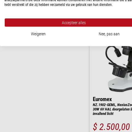
$ 3.010,00
hebt verstrekt of die zij hebben verzameld via uw gebruik van hun diensten.
Klaar voor verze
weken
Accepteer alles
Weigeren
Nee, pas aan
Euromex
NZ.1902-GEML, NexiusZoom
30W 6V HAL doorgelaten l
invallend licht
$ 2.500,00