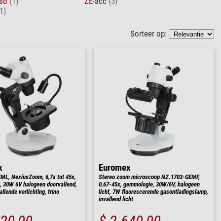
rso
(1)
ZE-acc
(3)
1)
Sorteer op:
x
Euromex
L, NexiusZoom, 6,7x tot 45x,
Stereo zoom microscoop NZ.1703-GEMF,
 30W 6V halogeen doorvallend,
0,67-45x, gemmologie, 30W/6V, halogeen
lende verlichting, trino
licht, 7W fluorescerende gasontladingslamp,
invallend licht