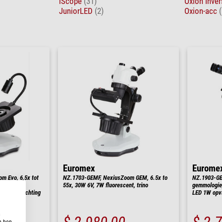
iScope
(31)
Oxion Inve
JuniorLED
(2)
Oxion-acc
(
Euromex
Eurome
 Evo, 6,5x tot
NZ.1703-GEMF, NexiusZoom GEM, 6.5x to
NZ.1903-GEM
 halogeen
55x, 30W 6V, 7W fluorescent, trino
gemmologie,
ende verlichting
LED 1W opval
n
n hen