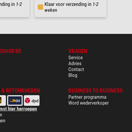
nding in
1-2
Klaar voor verzending in
1-2
weken
OSHOP.BE
VRAGEN
Service
Advies
Contact
Blog
 & RETOURNEREN
BUSINESS TO BUSINESS
Partner programma
Word wederverkoper
mst hier herroepen
n
gen