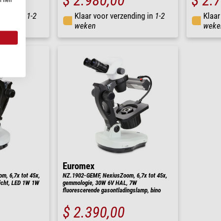
$ 2.980,00
$ 2.
nding in
1-2
Klaar voor verzending in
1-2
Klaar
weken
weke
Euromex
, 6,7x tot 45x,
NZ.1902-GEMF, NexiusZoom, 6,7x tot 45x,
icht, LED 1W 1W
gemmologie, 30W 6V HAL, 7W
fluorescerende gasontladingslamp, bino
$ 2.390,00