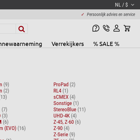
NL / $
✓
Persoonlijk advies en service
nnewaarneming
Verrekijkers
% SALE %
om
(9)
ProPad
(2)
om
(2)
RL4
(1)
(13)
sCMEX
(4)
Sonstige
(1)
D
(7)
StereoBlue
(11)
O
(3)
UHD-4K
(4)
M
(6)
Z-45, Z-60
(6)
m (EVO)
(16)
Z-90
(4)
Z-Serie
(9)