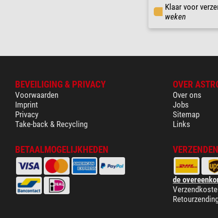
Klaar voor verze
weken
BEVEILIGING & PRIVACY
OVER ASTR
Voorwaarden
Over ons
Imprint
Jobs
Privacy
Sitemap
Take-back & Recycling
Links
BETAALMOGELIJKHEDEN
VERZENDEN
de overeenko
Verzendkoste
Retourzendin