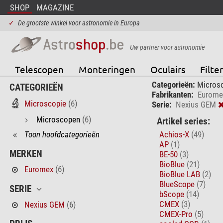
SHOP
MAGAZINE
✓
De grootste winkel voor astronomie in Europa
Uw partner voor astronomie
Telescopen
Monteringen
Oculairs
Filter
Categorieën:
Micros
CATEGORIEËN
Fabrikanten:
Eurome
Microscopie
(6)
Serie:
Nexius GEM
Microscopen
(6)
Artikel series:
Toon hoofdcategorieën
Achios-X
(49)
AP
(1)
MERKEN
BE-50
(3)
BioBlue
(21)
Euromex
(6)
BioBlue LAB
(2)
BlueScope
(7)
SERIE
bScope
(14)
CMEX
(3)
Nexius GEM
(6)
CMEX-Pro
(5)