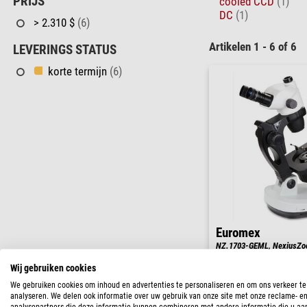
PRIJS
cooled CCD
(1)
DC
(1)
> 2.310 $
(6)
Artikelen 1 - 6 of 6
LEVERINGS STATUS
korte termijn
(6)
Euromex
NZ.1703-GEML, NexiusZoom
55x, gemmologie , 30W 6V
doorvallend, LED 1W opvall
Wij gebruiken cookies
We gebruiken cookies om inhoud en advertenties te personaliseren en om ons verkeer te
analyseren. We delen ook informatie over uw gebruik van onze site met onze reclame- e
analysepartners die deze informatie kunnen combineren met andere informatie die u aa